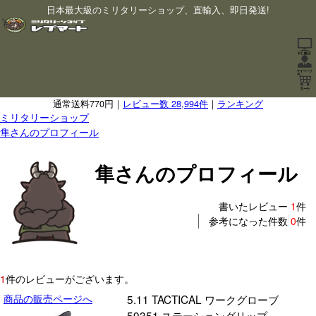
日本最大級のミリタリーショップ、直輸入、即日発送!
通常送料770円｜
レビュー数 28,994件
｜
ランキング
ミリタリーショップ
隼さんのプロフィール
隼さんのプロフィール
書いたレビュー
1
件
参考になった件数
0
件
1
件のレビューがございます。
商品の販売ページへ
5.11 TACTICAL ワークグローブ
59351 ステーショングリップ