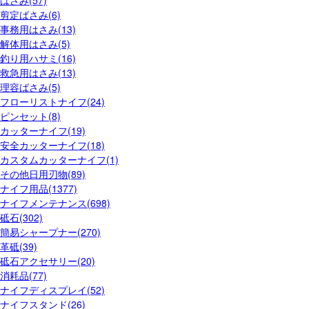
はさみ(57)
剪定ばさみ(6)
事務用はさみ(13)
解体用はさみ(5)
釣り用ハサミ(16)
救急用はさみ(13)
理容ばさみ(5)
フローリストナイフ(24)
ピンセット(8)
カッターナイフ(19)
安全カッターナイフ(18)
カスタムカッターナイフ(1)
その他日用刃物(89)
ナイフ用品(1377)
ナイフメンテナンス(698)
砥石(302)
簡易シャープナー(270)
革砥(39)
砥石アクセサリー(20)
消耗品(77)
ナイフディスプレイ(52)
ナイフスタンド(26)