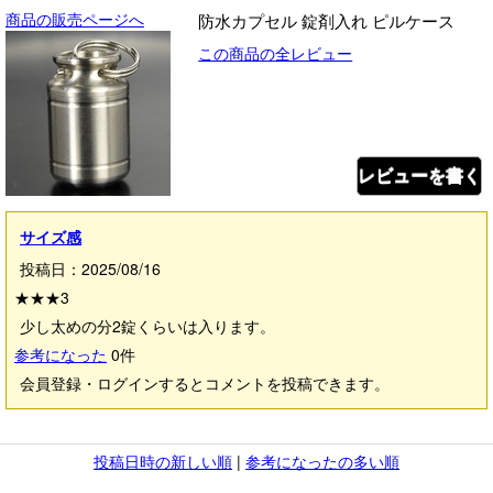
商品の販売ページへ
防水カプセル 錠剤入れ ピルケース
この商品の全レビュー
レビューを書く
サイズ感
投稿日：2025/08/16
★★★
3
少し太めの分2錠くらいは入ります。
参考になった
0
件
会員登録・ログインするとコメントを投稿できます。
投稿日時の新しい順
|
参考になったの多い順