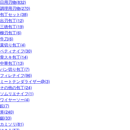
日用刃物(832)
調理用刃物(270)
包丁セット(38)
出刃包丁(12)
三徳包丁(19)
柳刃包丁(6)
牛刀(6)
菜切り包丁(4)
ペティナイフ(30)
骨スキ包丁(14)
中華包丁(13)
パン切り包丁(7)
フィレナイフ(96)
ミートテンダライザー@(3)
その他の包丁(24)
ソムリエナイフ(1)
ワイヤーソー(4)
鉈(7)
斧(240)
鋸(33)
カミソリ(81)