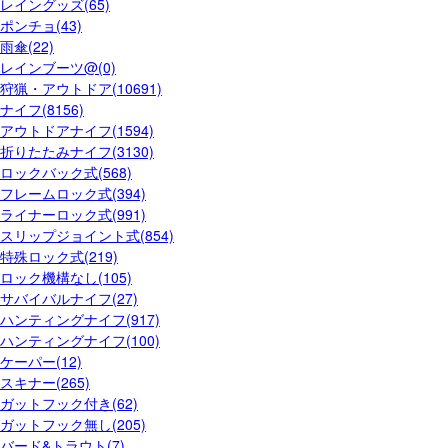
レイングッズ(65)
ポンチョ(43)
雨傘(22)
レインブーツ@(0)
狩猟・アウトドア(10691)
ナイフ(8156)
アウトドアナイフ(1594)
折りたたみナイフ(3130)
ロックバック式(568)
フレームロック式(394)
ライナーロック式(991)
スリップジョイント式(854)
特殊ロック式(219)
ロック機構なし(105)
サバイバルナイフ(27)
ハンティングナイフ(917)
ハンティングナイフ(100)
ケーパー(12)
スキナー(265)
ガットフック付き(62)
ガットフック無し(205)
バード&トラウト(7)