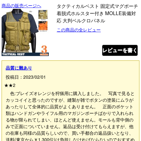
商品の販売ページへ
タクティカルベスト 固定式マグポーチ
着脱式ホルスター付き MOLLE装備対
応 大判ベルクロパネル
この商品の全レビュー
レビューを書く
品質に難あり
投稿日：2023/02/01
★★
2
色:ブレイズオレンジを狩猟用に購入しました。 写真で見ると
カッコイイと思ったのですが、縫製が雑でボタンの塗装にムラが
あったりして全体的に品質がよくありません。 正面のポケット
類はハンドガンやライフル用のマガジンポーチばかりで入れられ
る物が限られてしまい、ほとんど使えません。モールも背中側の
みで正面についていません。返品は受け付けてもらえますが、他
の在庫も同様の品質らしいので、買い手都合の返品扱いとなり、
送料(東京から￥1,300位)は負担しなければならないのでおすすめ