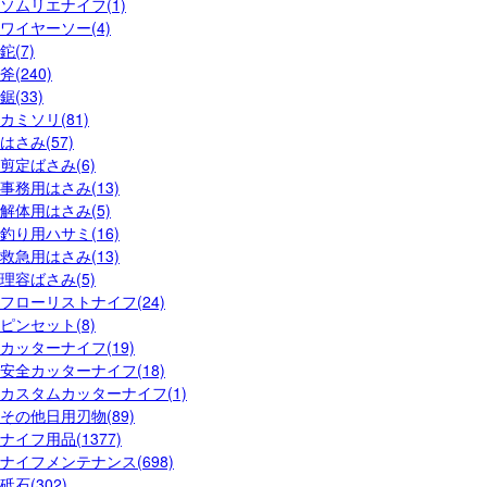
ソムリエナイフ(1)
ワイヤーソー(4)
鉈(7)
斧(240)
鋸(33)
カミソリ(81)
はさみ(57)
剪定ばさみ(6)
事務用はさみ(13)
解体用はさみ(5)
釣り用ハサミ(16)
救急用はさみ(13)
理容ばさみ(5)
フローリストナイフ(24)
ピンセット(8)
カッターナイフ(19)
安全カッターナイフ(18)
カスタムカッターナイフ(1)
その他日用刃物(89)
ナイフ用品(1377)
ナイフメンテナンス(698)
砥石(302)