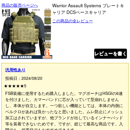
商品の販売ページへ
Warrior Assault Systems プレートキ
ャリア DCSベースキャリア
この商品の全レビュー
レビューを書く
汎用性あり
投稿日：2024/08/20
★★★★★
5
FSB装備に使用するため購入しました。マグポーチはHSGIの6連
を付けました。カマーバンドに芯が入っていて型崩れしません
し、本体が自立します。一つ欲しい機能としては、本体の内側に
ベルクロがあれば良かったなと思いました。ムレ防止にメッシュ
加工はされていますが、他ブランドが出しているインナーパッド
等を装着できないためです。ですが、総じて最高な商品です。入
門でも、何着目でもおすすめできます。