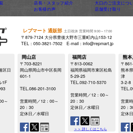
覧
店長・スタッフ紹介
大口のご注文につ
お客様の声
店舗受け取り
レプマート 通販部
土日祝休 営業時間 9:00～17:00
〒879-7124 大分県豊後大野市三重町内山153-12
TEL：050-3821-7502 E-mail：info@repmart.jp
岡山店
福岡店
熊本
〒703-8221
〒813-0062
〒861
速区日
岡山県岡山市中区長岡
福岡県福岡市東区松島
熊本
601-1
5-29-25
津
ル1F
TEL.092-710-5370
3-2-8
993
TEL.086-201-3100
TEL.0
営業時間／12：00～
00～
営業時間／12：00～
20：30
営業時
20：30
定休日／水曜日
20：3
定休日／水曜日
定休
＞＞ 詳しくはこちら