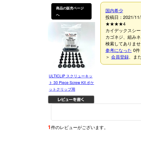
商品の販売ページ
国内希少
へ
投稿日：2021/11/
★★★★
4
カイデックスシー
カゴネジ、組みネ
検索してありませ
参考になった
0
件
＞
会員登録
、ま
ULTICLIP スクリューキッ
ト 30 Piece Screw Kit ポケ
ットクリップ用
1
件のレビューがございます。