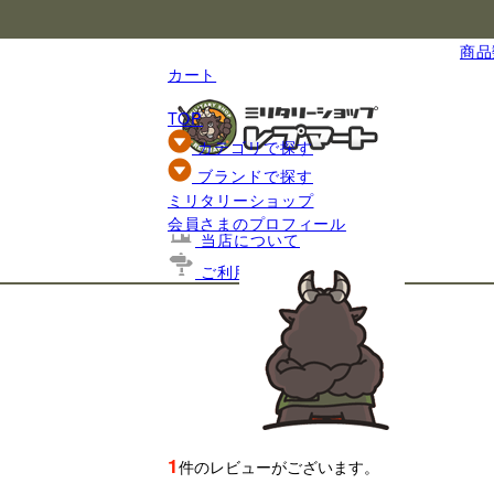
国内最大級のミリタリー総合通販
商品数
カート
TOP
カテゴリで探す
ブランドで探す
ミリタリーショップ
基礎知識
会員さまのプロフィール
当店について
ご利用ガイド
1
件のレビューがございます。