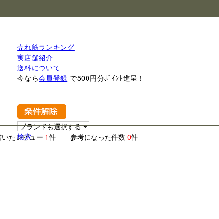
売れ筋ランキング
実店舗紹介
送料について
今なら
会員登録
で500円分ﾎﾟｲﾝﾄ進呈！
検索
書いたレビュー
1
件
参考になった件数
0
件