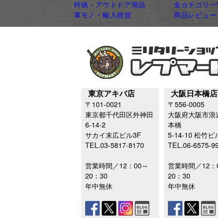
狩猟・アウトドア用品
全カテゴリ一
軍モノ・輸入雑貨
商品レビュー
東京アキバ店
大阪日本橋店
〒101-0021
〒556-0005
東京都千代田区外神田
大阪府大阪市浪
6-14-2
本橋
サカイ末広ビル3F
5-14-10 松竹ビ
TEL.03-5817-8170
TEL.06-6575-9
営業時間／12：00～
営業時間／12：
20：30
20：30
年中無休
年中無休