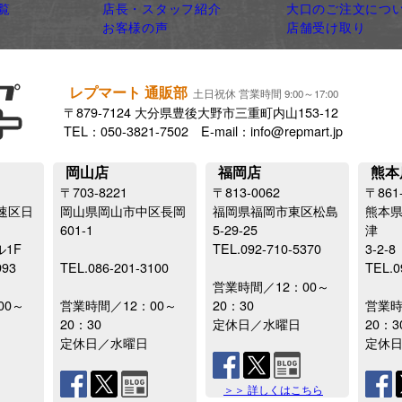
覧
店長・スタッフ紹介
大口のご注文につ
お客様の声
店舗受け取り
レプマート 通販部
土日祝休 営業時間 9:00～17:00
〒879-7124 大分県豊後大野市三重町内山153-12
TEL：050-3821-7502 E-mail：info@repmart.jp
岡山店
福岡店
熊本
〒703-8221
〒813-0062
〒861
速区日
岡山県岡山市中区長岡
福岡県福岡市東区松島
熊本
601-1
5-29-25
津
ル1F
TEL.092-710-5370
3-2-8
993
TEL.086-201-3100
TEL.0
営業時間／12：00～
00～
営業時間／12：00～
20：30
営業時
20：30
定休日／水曜日
20：3
定休日／水曜日
定休
＞＞ 詳しくはこちら