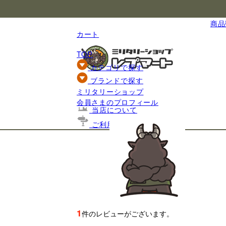
国内最大級のミリタリー総合通販
商品数
カート
TOP
カテゴリで探す
ブランドで探す
ミリタリーショップ
基礎知識
会員さまのプロフィール
当店について
ご利用ガイド
1
件のレビューがございます。