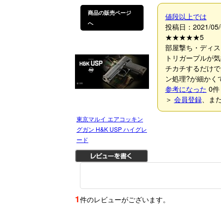
商品の販売ページ
値段以上では
へ
投稿日：2021/05/
★★★★★
5
部屋撃ち・ディス
トリガープルが気
チカチするだけで
ン処理?が細かく
参考になった
0
件
＞
会員登録
、ま
東京マルイ エアコッキン
グガン H&K USP ハイグレ
ード
1
件のレビューがございます。