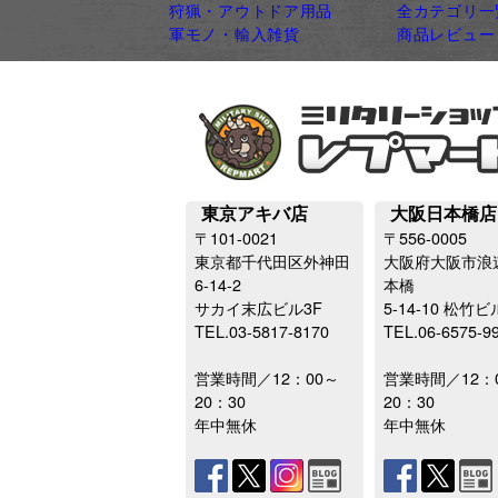
狩猟・アウトドア用品
全カテゴリ一
軍モノ・輸入雑貨
商品レビュー
東京アキバ店
大阪日本橋店
〒101-0021
〒556-0005
東京都千代田区外神田
大阪府大阪市浪
6-14-2
本橋
サカイ末広ビル3F
5-14-10 松竹ビ
TEL.03-5817-8170
TEL.06-6575-9
営業時間／12：00～
営業時間／12：
20：30
20：30
年中無休
年中無休