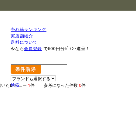
売れ筋ランキング
実店舗紹介
送料について
今なら
会員登録
で500円分ﾎﾟｲﾝﾄ進呈！
検索
書いたレビュー
1
件
参考になった件数
0
件