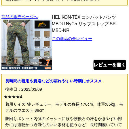
商品の販売ページへ
HELIKON-TEX コンバットパンツ
MBDU NyCo リップストップ SP-
MBD-NR
この商品の全レビュー
レビューを書く
長時間の着用や夏場などの蒸れやすい時期にオススメ
投稿日：2023/03/09
★★★★
4
着用サイズ:M/レギュラー、モデルの身長:170cm、体重:85kg、モ
デルのウエスト:86cm
腰回りポケット内側のメッシュに股や腰後ろの汗をかきやすい部
分には速乾かつ通気性のいい素材を使うなど、長時間履いていて