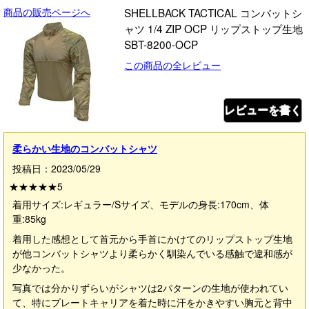
商品の販売ページへ
SHELLBACK TACTICAL コンバットシ
ャツ 1/4 ZIP OCP リップストップ生地
SBT-8200-OCP
この商品の全レビュー
レビューを書く
柔らかい生地のコンバットシャツ
投稿日：2023/05/29
★★★★★
5
着用サイズ:レギュラー/Sサイズ、モデルの身長:170cm、体
重:85kg
着用した感想として首元から手首にかけてのリップストップ生地
が他コンバットシャツより柔らかく馴染んでいる感触で違和感が
少なかった。
写真では分かりずらいがシャツは2パターンの生地が使われてい
て、特にプレートキャリアを着た時に汗をかきやすい胸元と背中