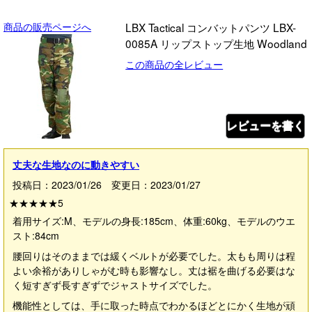
商品の販売ページへ
LBX Tactical コンバットパンツ LBX-
0085A リップストップ生地 Woodland
この商品の全レビュー
レビューを書く
丈夫な生地なのに動きやすい
投稿日：2023/01/26 変更日：2023/01/27
★★★★★
5
着用サイズ:M、モデルの身長:185cm、体重:60kg、モデルのウエ
スト:84cm
腰回りはそのままでは緩くベルトが必要でした。太もも周りは程
よい余裕がありしゃがむ時も影響なし。丈は裾を曲げる必要はな
く短すぎず長すぎずでジャストサイズでした。
機能性としては、手に取った時点でわかるほどとにかく生地が頑