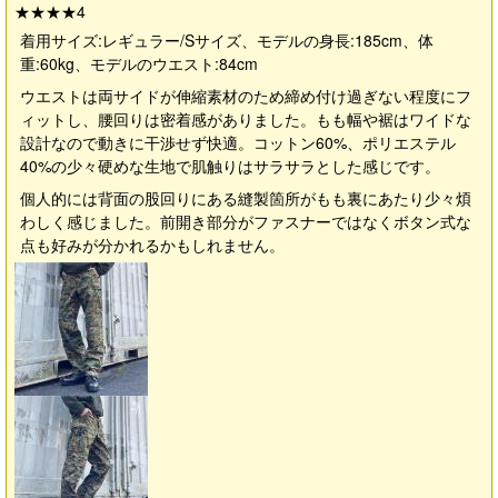
★★★★
4
着用サイズ:レギュラー/Sサイズ、モデルの身長:185cm、体
重:60kg、モデルのウエスト:84cm
ウエストは両サイドが伸縮素材のため締め付け過ぎない程度にフ
ィットし、腰回りは密着感がありました。もも幅や裾はワイドな
設計なので動きに干渉せず快適。コットン60%、ポリエステル
40%の少々硬めな生地で肌触りはサラサラとした感じです。
個人的には背面の股回りにある縫製箇所がもも裏にあたり少々煩
わしく感じました。前開き部分がファスナーではなくボタン式な
点も好みが分かれるかもしれません。