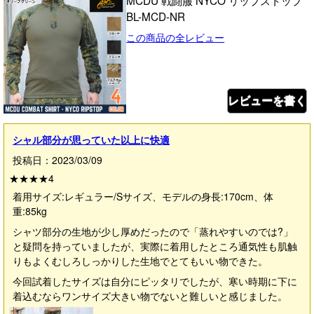
MCDU 戦闘服 NYCO リップストップ
BL-MCD-NR
この商品の全レビュー
レビューを書く
シャル部分が思っていた以上に快適
投稿日：2023/03/09
★★★★
4
着用サイズ:レギュラー/Sサイズ、モデルの身長:170cm、体
重:85kg
シャツ部分の生地が少し厚めだったので「蒸れやすいのでは?」
と疑問を持っていましたが、実際に着用したところ通気性も肌触
りもよくむしろしっかりした生地でとてもいい物できた。
今回試着したサイズは自分にピッタリでしたが、寒い時期に下に
着込むならワンサイズ大きい物でないと難しいと感じました。