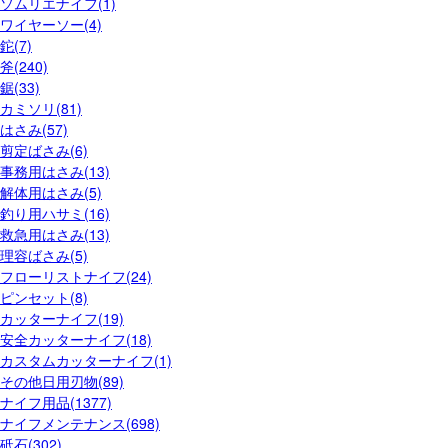
ソムリエナイフ(1)
ワイヤーソー(4)
鉈(7)
斧(240)
鋸(33)
カミソリ(81)
はさみ(57)
剪定ばさみ(6)
事務用はさみ(13)
解体用はさみ(5)
釣り用ハサミ(16)
救急用はさみ(13)
理容ばさみ(5)
フローリストナイフ(24)
ピンセット(8)
カッターナイフ(19)
安全カッターナイフ(18)
カスタムカッターナイフ(1)
その他日用刃物(89)
ナイフ用品(1377)
ナイフメンテナンス(698)
砥石(302)