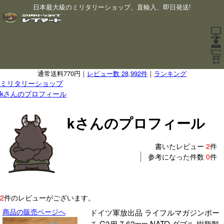
日本最大級のミリタリーショップ、直輸入、即日発送!
通常送料770円｜
レビュー数 28,992件
｜
ランキング
ミリタリーショップ
kさんのプロフィール
kさんのプロフィール
書いたレビュー
2
件
参考になった件数
0
件
2
件のレビューがございます。
商品の販売ページへ
ドイツ軍放出品 ライフルマガジンポー
チ G3用 7.62mm NATO ダブル 樹脂製