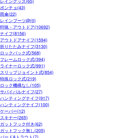
レイングッズ(65)
ポンチョ(43)
雨傘(22)
レインブーツ@(0)
狩猟・アウトドア(10692)
ナイフ(8156)
アウトドアナイフ(1594)
折りたたみナイフ(3130)
ロックバック式(568)
フレームロック式(394)
ライナーロック式(991)
スリップジョイント式(854)
特殊ロック式(219)
ロック機構なし(105)
サバイバルナイフ(27)
ハンティングナイフ(917)
ハンティングナイフ(100)
ケーパー(12)
スキナー(265)
ガットフック付き(62)
ガットフック無し(205)
バード&トラウト(7)