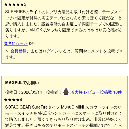
★★★★★
5
SUREFIREのライトのレプリカ製品を取り付ける際、テープスイ
ッチの固定が付属の両面テープだとなんか安っぽくて嫌だな…と
思い購入しました。設置場所の自由度こそ両面テープでの固定に
劣りますが、M-LOKでかっちり固定できるのはやはり安心感があ
ります。
参考になった
0
件
＞
会員登録
、または
ログイン
すると、質問やコメントを投稿でき
ます。
MAGPULでお揃い
投稿日：2026/05/14 投稿者：
若大将
レビュー投稿数
10
件
★★★★
4
SOTAC GEAR SureFireタイプ M340C MINI スカウトライトのリ
モートスイッチをM-LOKハンドガードにスマートに取り付けたく
て購入しました。薄くてきっちり取り付け出来、非常に格好よく
満足です。長さはあるのでリモートスイッチの機能だけでしたら