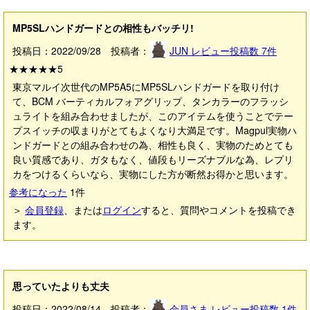
MP5SLハンドガードとの相性もバッチリ!
投稿日：2022/09/28 投稿者：
JUN
レビュー投稿数
7
件
★★★★★
5
東京マルイ次世代のMP5A5にMP5SLハンドガードを取り付け
て、BCM バーティカルフォアグリップ、タンカラーのフラッシ
ュライトを組み合わせましたが、このアイテムを使うことでテー
プスイッチの収まりがとてもよくなり大満足です。Magpul実物ハ
ンドガードとの組み合わせの為、相性も良く、実物のためとても
良い質感であり、ガタもなく、値段もリーズナブルな為、レプリ
カをつけるくらいなら、実物にした方が断然お得かと思います。
参考になった
1
件
＞
会員登録
、または
ログイン
すると、質問やコメントを投稿でき
ます。
思っていたよりも丈夫
投稿日：2022/08/14 投稿者：
会員さま
レビュー投稿数
1
件