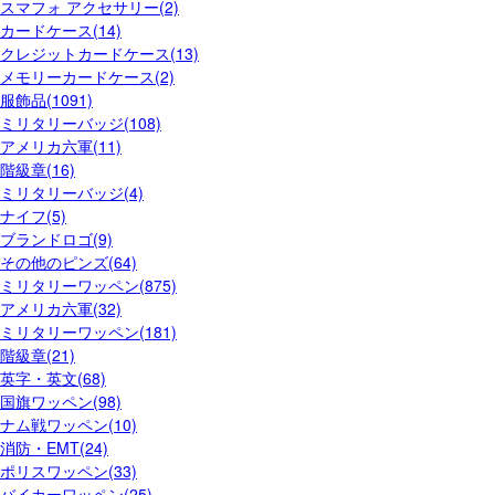
スマフォ アクセサリー(2)
カードケース(14)
クレジットカードケース(13)
メモリーカードケース(2)
服飾品(1091)
ミリタリーバッジ(108)
アメリカ六軍(11)
階級章(16)
ミリタリーバッジ(4)
ナイフ(5)
ブランドロゴ(9)
その他のピンズ(64)
ミリタリーワッペン(875)
アメリカ六軍(32)
ミリタリーワッペン(181)
階級章(21)
英字・英文(68)
国旗ワッペン(98)
ナム戦ワッペン(10)
消防・EMT(24)
ポリスワッペン(33)
バイカーワッペン(25)