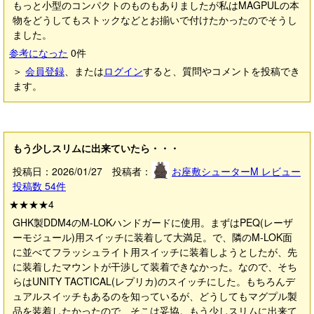
もっと小型のコンパクトのものもありましたが私はMAGPULの本
物をどうしてもストックなどとお揃いで付けたかったのでそうし
ました。
参考になった
0
件
＞
会員登録
、または
ログイン
すると、質問やコメントを投稿でき
ます。
もう少しスリムに出来ていたら・・・
投稿日：2026/01/27 投稿者：
お座敷シューターM
レビュー
投稿数
54
件
★★★★
4
GHK製DDM4のM-LOKハンドガードに使用。まずはPEQ(レーザ
ーモジュール)用スイッチに装着して大満足。で、隣のM-LOK面
に並べてフラッシュライト用スイッチに装着しようとしたが、先
に装着したマウントが干渉して装着できなかった。なので、そち
らはUNITY TACTICAL(レプリカ)のスイッチにした。もちろんデ
ュアルスイッチもあるのを知っているが、どうしてもマグプル製
品を装着したかったので、そこは妥協。もう少しスリムに出来て