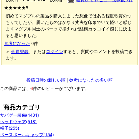
★★★★★
5
初めてマグプルの製品を購入しました想像ではある程度軟質のつ
もりでしたが、届いたものはかなり丈夫な印象でいて軽いと感じ
ますマグプル同士のパーツで揃えれば結構カッコイイ感じに決ま
ると思いました。
参考になった
0
件
＞
会員登録
、または
ログイン
すると、質問やコメントを投稿でき
ます。
投稿日時の新しい順
|
参考になったの多い順
この商品には、
6
件のレビューがございます。
商品カテゴリ
サバゲー装備(4431)
ヘッドウェア(518)
帽子(255)
ベースボールキャップ(154)