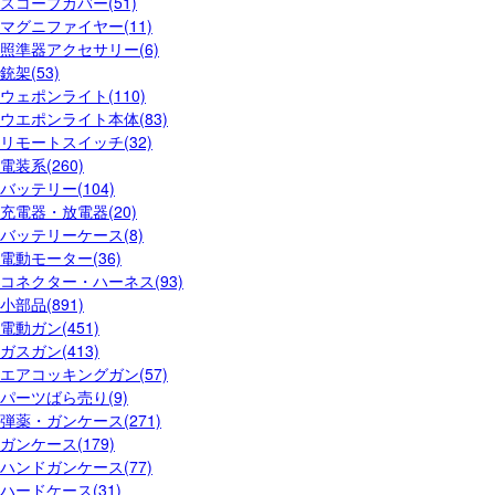
スコープカバー(51)
マグニファイヤー(11)
照準器アクセサリー(6)
銃架(53)
ウェポンライト(110)
ウエポンライト本体(83)
リモートスイッチ(32)
電装系(260)
バッテリー(104)
充電器・放電器(20)
バッテリーケース(8)
電動モーター(36)
コネクター・ハーネス(93)
小部品(891)
電動ガン(451)
ガスガン(413)
エアコッキングガン(57)
パーツばら売り(9)
弾薬・ガンケース(271)
ガンケース(179)
ハンドガンケース(77)
ハードケース(31)