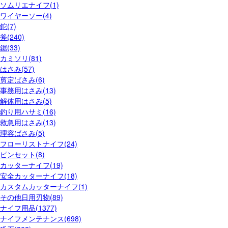
ソムリエナイフ(1)
ワイヤーソー(4)
鉈(7)
斧(240)
鋸(33)
カミソリ(81)
はさみ(57)
剪定ばさみ(6)
事務用はさみ(13)
解体用はさみ(5)
釣り用ハサミ(16)
救急用はさみ(13)
理容ばさみ(5)
フローリストナイフ(24)
ピンセット(8)
カッターナイフ(19)
安全カッターナイフ(18)
カスタムカッターナイフ(1)
その他日用刃物(89)
ナイフ用品(1377)
ナイフメンテナンス(698)