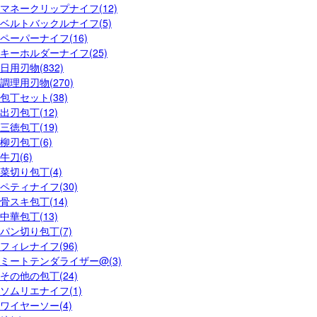
マネークリップナイフ(12)
ベルトバックルナイフ(5)
ペーパーナイフ(16)
キーホルダーナイフ(25)
日用刃物(832)
調理用刃物(270)
包丁セット(38)
出刃包丁(12)
三徳包丁(19)
柳刃包丁(6)
牛刀(6)
菜切り包丁(4)
ペティナイフ(30)
骨スキ包丁(14)
中華包丁(13)
パン切り包丁(7)
フィレナイフ(96)
ミートテンダライザー@(3)
その他の包丁(24)
ソムリエナイフ(1)
ワイヤーソー(4)