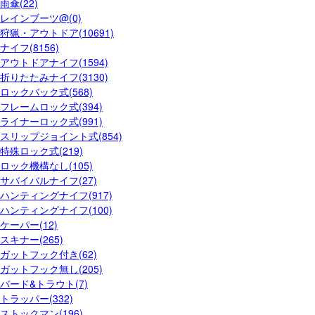
雨傘(22)
レインブーツ@(0)
狩猟・アウトドア(10691)
ナイフ(8156)
アウトドアナイフ(1594)
折りたたみナイフ(3130)
ロックバック式(568)
フレームロック式(394)
ライナーロック式(991)
スリップジョイント式(854)
特殊ロック式(219)
ロック機構なし(105)
サバイバルナイフ(27)
ハンティングナイフ(917)
ハンティングナイフ(100)
ケーパー(12)
スキナー(265)
ガットフック付き(62)
ガットフック無し(205)
バード&トラウト(7)
トラッパー(332)
ストックマン(196)