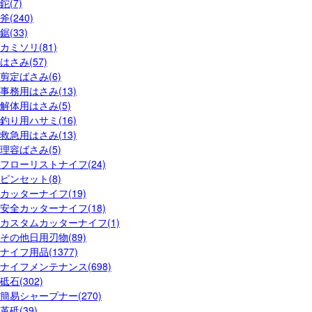
鉈(7)
斧(240)
鋸(33)
カミソリ(81)
はさみ(57)
剪定ばさみ(6)
事務用はさみ(13)
解体用はさみ(5)
釣り用ハサミ(16)
救急用はさみ(13)
理容ばさみ(5)
フローリストナイフ(24)
ピンセット(8)
カッターナイフ(19)
安全カッターナイフ(18)
カスタムカッターナイフ(1)
その他日用刃物(89)
ナイフ用品(1377)
ナイフメンテナンス(698)
砥石(302)
簡易シャープナー(270)
革砥(39)