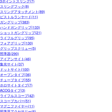
3ポイントスリング(7)
スリングフック(8)
スリングアタッチメント(89)
ピストルランヤード(11)
ガングリップ(383)
ハンドガングリップ(133)
ショットガングリップ(21)
ライフルグリップ(95)
フォアグリップ(130)
グリップスクリュー(5)
照準器(290)
アイアンサイト(46)
集光サイト(37)
ドットサイト(100)
オープンタイプ(36)
チューブタイプ(55)
ホロサイトタイプ(7)
ACOGタイプ(3)
ライフルスコープ(42)
スコープカバー(51)
マグニファイヤー(11)
照準器アクセサリー(6)