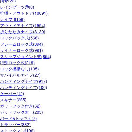
雨傘(22)
レインブーツ@(0)
狩猟・アウトドア(10691)
ナイフ(8156)
アウトドアナイフ(1594)
折りたたみナイフ(3130)
ロックバック式(568)
フレームロック式(394)
ライナーロック式(991)
スリップジョイント式(854)
特殊ロック式(219)
ロック機構なし(105)
サバイバルナイフ(27)
ハンティングナイフ(917)
ハンティングナイフ(100)
ケーパー(12)
スキナー(265)
ガットフック付き(62)
ガットフック無し(205)
バード&トラウト(7)
トラッパー(332)
ストックマン(196)