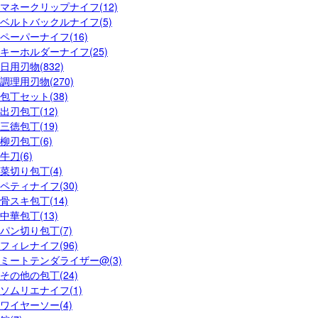
マネークリップナイフ(12)
ベルトバックルナイフ(5)
ペーパーナイフ(16)
キーホルダーナイフ(25)
日用刃物(832)
調理用刃物(270)
包丁セット(38)
出刃包丁(12)
三徳包丁(19)
柳刃包丁(6)
牛刀(6)
菜切り包丁(4)
ペティナイフ(30)
骨スキ包丁(14)
中華包丁(13)
パン切り包丁(7)
フィレナイフ(96)
ミートテンダライザー@(3)
その他の包丁(24)
ソムリエナイフ(1)
ワイヤーソー(4)