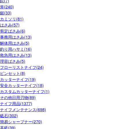
鉈(7)
斧(240)
鋸(33)
カミソリ(81)
はさみ(57)
剪定ばさみ(6)
事務用はさみ(13)
解体用はさみ(5)
釣り用ハサミ(16)
救急用はさみ(13)
理容ばさみ(5)
フローリストナイフ(24)
ピンセット(8)
カッターナイフ(19)
安全カッターナイフ(18)
カスタムカッターナイフ(1)
その他日用刃物(89)
ナイフ用品(1377)
ナイフメンテナンス(698)
砥石(302)
簡易シャープナー(270)
革砥(39)