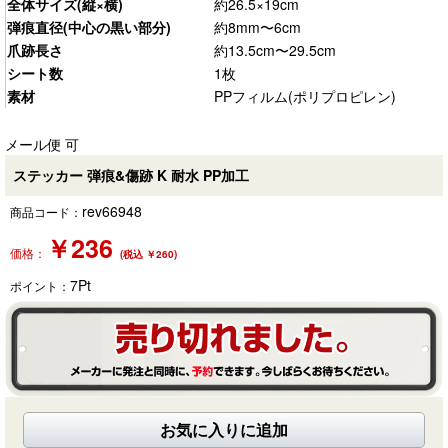
全体サイズ(縦×横)
約26.5×19cm
弾痕直径(中心の黒い部分)
約8mm〜6cm
爪跡長さ
約13.5cm〜29.5cm
シート数
1枚
素材
PPフィルム(ポリプロピレン)
メール便 可
ステッカー 弾痕&傷跡 K 耐水 PP加工
rev66948
商品コード：
￥
236
価格：
(税込 ￥260)
7
Pt
ポイント：
お気に入りに追加