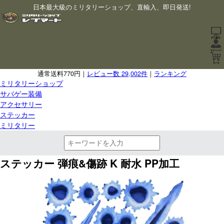
日本最大級のミリタリーショップ、直輸入、即日発送!
通常送料770円｜
レビュー数 29,002件
｜
ランキング
ミリタリーショップ
サバゲー装備
アクセサリー
ステッカー
ミリタリー
ステッカー 弾痕&傷跡 K 耐水 PP加工