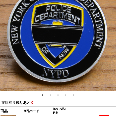
在庫有り
残りあと
0
価格
(税込)
商品
商品コード
納期