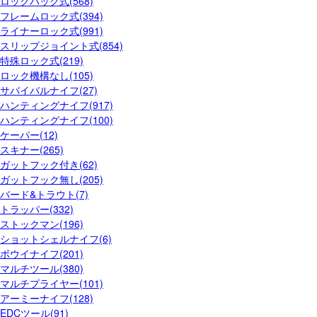
ロックバック式(568)
フレームロック式(394)
ライナーロック式(991)
スリップジョイント式(854)
特殊ロック式(219)
ロック機構なし(105)
サバイバルナイフ(27)
ハンティングナイフ(917)
ハンティングナイフ(100)
ケーパー(12)
スキナー(265)
ガットフック付き(62)
ガットフック無し(205)
バード&トラウト(7)
トラッパー(332)
ストックマン(196)
ショットシェルナイフ(6)
ボウイナイフ(201)
マルチツール(380)
マルチプライヤー(101)
アーミーナイフ(128)
EDCツール(91)