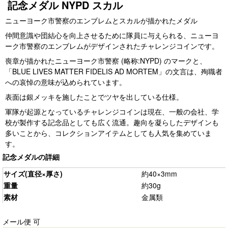
記念メダル NYPD スカル
ニューヨーク市警察のエンブレムとスカルが描かれたメダル
仲間意識や団結心を向上させるために隊員に与えられる、ニューヨ
ーク市警察のエンブレムがデザインされたチャレンジコインです。
喪章が描かれたニューヨーク市警察 (略称:NYPD) のマークと、
「BLUE LIVES MATTER FIDELIS AD MORTEM」の文言は、殉職者
への哀悼の意味が込められています。
表面は銀メッキを施したことでツヤを出している仕様。
軍隊が起源となっているチャレンジコインは現在、一般の会社、学
校が製作する記念品としても広く流通。趣向を凝らしたデザインも
多いことから、コレクションアイテムとしても人気を集めていま
す。
記念メダルの詳細
サイズ(直径×厚さ)
約40×3mm
重量
約30g
素材
金属類
メール便 可