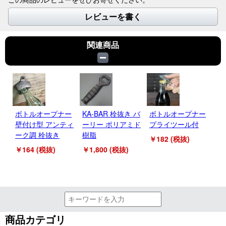
レビューを書く
関連商品
ボトルオープナー
KA-BAR 栓抜き バ
ボトルオープナー
R
壁付け型 アンティ
ーリー ポリアミド
プライツール付
リ
ーク調 栓抜き
樹脂
￥182 (税抜)
￥4
￥164 (税抜)
￥1,800 (税抜)
商品カテゴリ