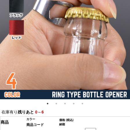
在庫有り
残りあと
0
～
6
カラー
価格
(税込)
商品
商品コード
納期