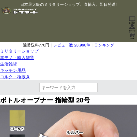
日本最大級のミリタリーショップ、直輸入、即日発送!
通常送料770円｜
レビュー数 28,996件
｜
ランキング
ミリタリーショップ
軍モノ・輸入雑貨
生活雑貨
キッチン用品
コルク・栓抜き
ボトルオープナー 指輪型 28号