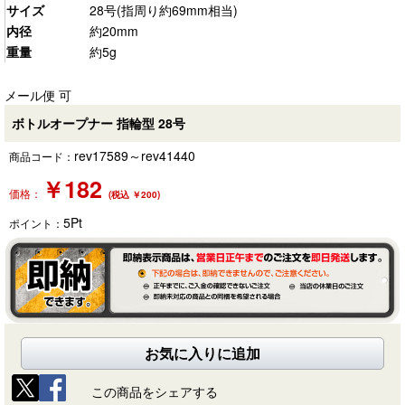
サイズ
28号(指周り約69mm相当)
内径
約20mm
重量
約5g
メール便 可
ボトルオープナー 指輪型 28号
rev17589～rev41440
商品コード：
￥
182
価格：
(税込 ￥200)
5
Pt
ポイント：
お気に入りに追加
この商品をシェアする