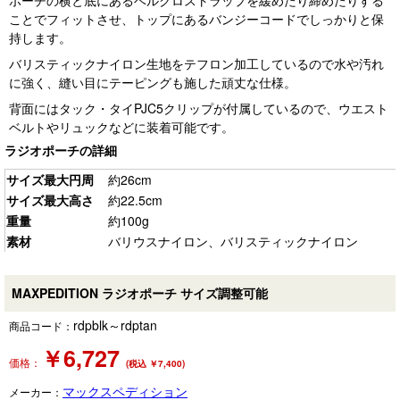
ポーチの横と底にあるベルクロストラップを緩めたり締めたりする
ことでフィットさせ、トップにあるバンジーコードでしっかりと保
持します。
バリスティックナイロン生地をテフロン加工しているので水や汚れ
に強く、縫い目にテーピングも施した頑丈な仕様。
背面にはタック・タイPJC5クリップが付属しているので、ウエスト
ベルトやリュックなどに装着可能です。
ラジオポーチの詳細
サイズ最大円周
約26cm
サイズ最大高さ
約22.5cm
重量
約100g
素材
バリウスナイロン、バリスティックナイロン
MAXPEDITION ラジオポーチ サイズ調整可能
rdpblk～rdptan
商品コード：
￥
6,727
価格：
(税込 ￥7,400)
マックスペディション
メーカー：