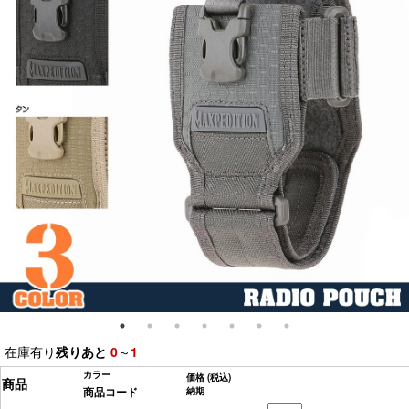
在庫有り
残りあと
0
～
1
カラー
価格
(税込)
商品
商品コード
納期