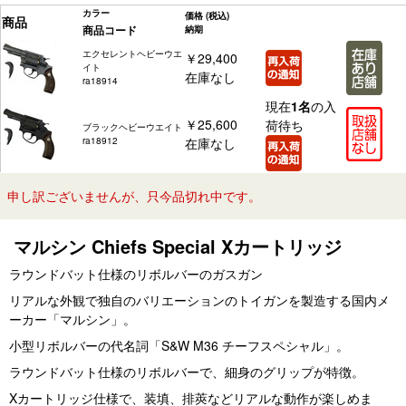
カラー
価格
(税込)
商品
商品コード
納期
エクセレントヘビーウエ
￥29,400
イト
在庫なし
ra18914
現在
1名
の入
￥25,600
荷待ち
ブラックヘビーウエイト
ra18912
在庫なし
申し訳ございませんが、只今品切れ中です。
マルシン Chiefs Special Xカートリッジ
ラウンドバット仕様のリボルバーのガスガン
リアルな外観で独自のバリエーションのトイガンを製造する国内メ
ーカー「マルシン」。
小型リボルバーの代名詞「S&W M36 チーフスペシャル」。
ラウンドバット仕様のリボルバーで、細身のグリップが特徴。
Xカートリッジ仕様で、装填、排莢などリアルな動作が楽しめま