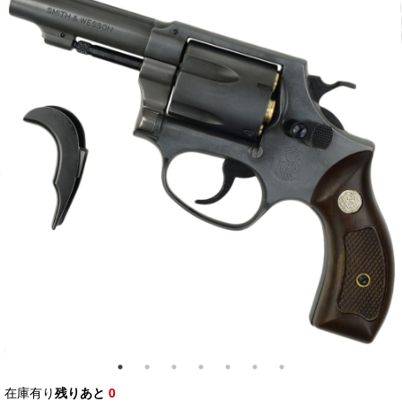
在庫有り
残りあと
0