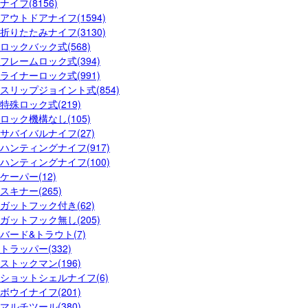
ナイフ(8156)
アウトドアナイフ(1594)
折りたたみナイフ(3130)
ロックバック式(568)
フレームロック式(394)
ライナーロック式(991)
スリップジョイント式(854)
特殊ロック式(219)
ロック機構なし(105)
サバイバルナイフ(27)
ハンティングナイフ(917)
ハンティングナイフ(100)
ケーパー(12)
スキナー(265)
ガットフック付き(62)
ガットフック無し(205)
バード&トラウト(7)
トラッパー(332)
ストックマン(196)
ショットシェルナイフ(6)
ボウイナイフ(201)
マルチツール(380)