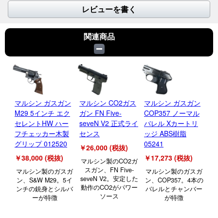
レビューを書く
関連商品
マルシン ガスガン
マルシン CO2ガス
マルシン ガスガン
TA
M29 5インチ エク
ガン FN Five-
COP357 ノーマル
ガ
セレントHW ハー
seveN V2 正式ライ
バレル Xカートリ
2イ
フチェッカー木製
センス
ッジ ABS樹脂
S
グリップ 012520
05241
イト
￥26,000 (税抜)
￥38,000 (税抜)
￥17,273 (税抜)
￥3
マルシン製のCO2ガ
スガン、FN Five-
マルシン製のガスガ
マルシン製のガスガ
タ
seveN V2。安定した
ン、S&W M29。5イ
ン、COP357。4本の
動作のCO2がパワー
ンチの銃身とシルバ
バレルとチャンバー
M
ソース
ーが特徴
が特徴
と