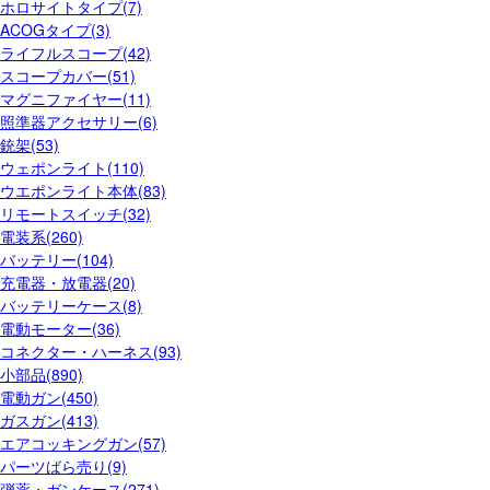
ホロサイトタイプ(7)
ACOGタイプ(3)
ライフルスコープ(42)
スコープカバー(51)
マグニファイヤー(11)
照準器アクセサリー(6)
銃架(53)
ウェポンライト(110)
ウエポンライト本体(83)
リモートスイッチ(32)
電装系(260)
バッテリー(104)
充電器・放電器(20)
バッテリーケース(8)
電動モーター(36)
コネクター・ハーネス(93)
小部品(890)
電動ガン(450)
ガスガン(413)
エアコッキングガン(57)
パーツばら売り(9)
弾薬・ガンケース(271)