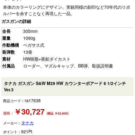
本体のカラーリングにデザイン、実銃同様の刻印など70年代のリボ
ルバーを余すことなく再現した一品。
ガスガンの詳細
全長
305mm
重量
1090g
作動機構
ペガサス式
装弾数
13発
素材
HW樹脂+亜鉛ダイカスト
付属品
ローダー、マズルキャップ、BB弾、取扱説明書
タナカ ガスガン S&W M29 HW カウンターボアード 6 1/2インチ
Ver.3
ra17638
商品コード：
￥
30,727
価格：
(税込 ￥33,800)
タナカ
メーカー：
921
Pt
ポイント：