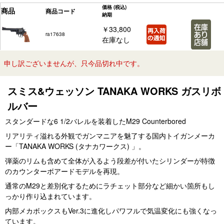
価格
(税込)
商品
商品コード
納期
￥33,800
ra17638
在庫なし
申し訳ございませんが、只今品切れ中です。
スミス&ウェッソン TANAKA WORKS ガスリボ
ルバー
スタンダードな6 1/2バレルを装着したM29 Counterbored
リアリティ溢れる外観でガンマニアを魅了する国内トイガンメーカ
ー「TANAKA WORKS (タナカワークス) 」。
弾薬のリムも含めて全体が入るよう段差が付いたシリンダーが特徴
のカウンターボアードモデルを再現。
通常のM29と差別化するためにラチェット部分など細かい箇所もし
っかり作り込まれています。
内部メカボックスもVer.3に進化しパワフルで気温変化にも強くなっ
ています。