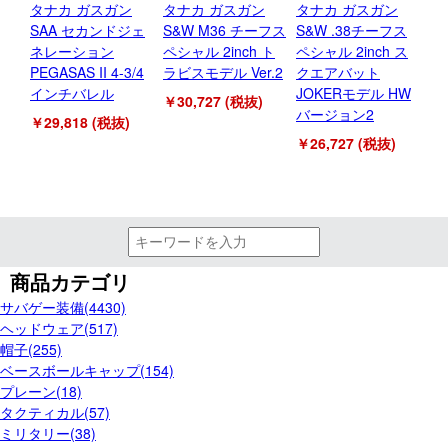
タナカ ガスガン
タナカ ガスガン
タナカ ガスガン
C
SAA セカンドジェ
S&W M36 チーフス
S&W .38チーフス
ガ
ネレーション
ペシャル 2inch ト
ペシャル 2inch ス
ガ
PEGASAS II 4-3/4
ラビスモデル Ver.2
クエアバット
イ
インチバレル
JOKERモデル HW
ー
￥30,727 (税抜)
バージョン2
￥29,818 (税抜)
￥7
￥26,727 (税抜)
商品カテゴリ
サバゲー装備(4430)
ヘッドウェア(517)
帽子(255)
ベースボールキャップ(154)
プレーン(18)
タクティカル(57)
ミリタリー(38)