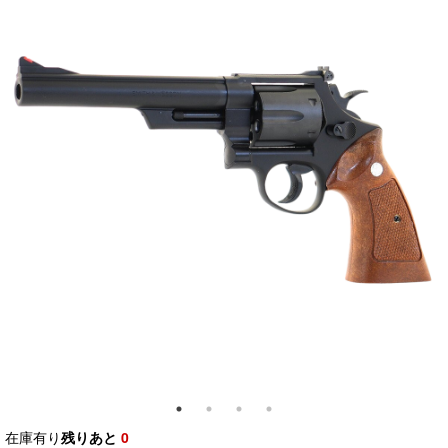
在庫有り
残りあと
0