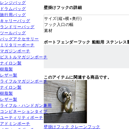
レンジバッグ
壁掛けフックの詳細
ドラムバッグ
旅行用バッグ
サイズ(縦×横×奥行)
キャリーバッグ
フック入口の幅
ランドリーバッグ
素材
ツールバッグ
バッグアクセサリー
ボートフェンダーフック 船舶用 ステンレス
ミリタリーポーチ
マガジンポーチ
ピストルマガジンポーチ
ナイロン製
樹脂製
レザー製
このアイテムに関連する商品です。
ライフルマガジンポーチ
ナイロン製
樹脂製
レザー製
ライフル・ハンドガン兼用
コンビネーションタイプ
ユーティリティポーチ
アドミンポーチ
壁掛けフック クレーンフック