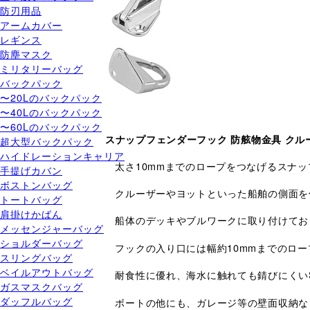
防刃用品
アームカバー
レギンス
防塵マスク
ミリタリーバッグ
バックパック
〜20Lのバックパック
〜40Lのバックパック
〜60Lのバックパック
スナップフェンダーフック 防舷物金具 クル
超大型バックパック
ハイドレーションキャリア
太さ10mmまでのロープをつなげるスナッ
手提げカバン
ボストンバッグ
クルーザーやヨットといった船舶の側面を保
トートバッグ
肩掛けかばん
船体のデッキやブルワークに取り付けてお
メッセンジャーバッグ
ショルダーバッグ
フックの入り口には幅約10mmまでのロ
スリングバッグ
ベイルアウトバッグ
耐食性に優れ、海水に触れても錆びにくいS
ガスマスクバッグ
ダッフルバッグ
ボートの他にも、ガレージ等の壁面収納な