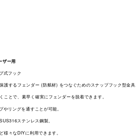
ーザー用
プ式フック
護するフェンダー (防舷材) をつなぐためのスナップフック型金具
くことで、素早く確実にフェンダーを脱着できます。
ープやリングを通すことが可能。
US316ステンレス鋼製。
ど様々なDIYに利用できます。