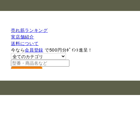
売れ筋ランキング
実店舗紹介
送料について
今なら
会員登録
で500円分ﾎﾟｲﾝﾄ進呈！
検索