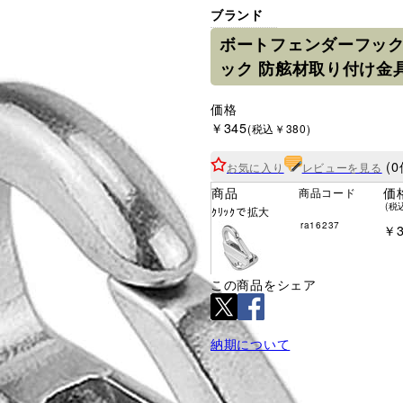
ブランド
ボートフェンダーフック
ック 防舷材取り付け金
価格
￥345
(税込￥380)
(0
お気に入り
レビューを見る
商品
価
商品コード
(税
ｸﾘｯｸで拡大
ra16237
￥3
この商品をシェア
納期について