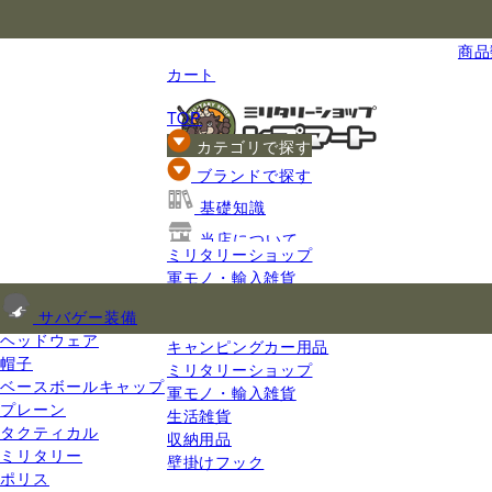
国内最大級のミリタリー総合通販
商品数
カート
TOP
カテゴリで探す
ブランドで探す
基礎知識
当店について
ミリタリーショップ
ご利用ガイド
軍モノ・輸入雑貨
ホビー
サバゲー装備
カー用品
ヘッドウェア
キャンピングカー用品
帽子
ミリタリーショップ
ベースボールキャップ
軍モノ・輸入雑貨
プレーン
生活雑貨
タクティカル
収納用品
ミリタリー
壁掛けフック
ポリス