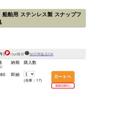
 船舶用 ステンレス製 スナップフ
具
件)
10pt獲得
30日間返品OK
格
納期
購入数
込)
80
即納
(在庫：17)