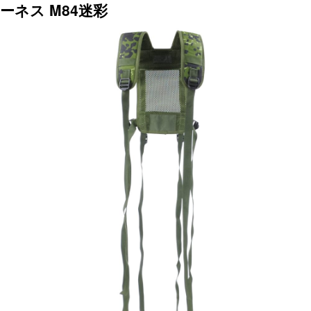
ーネス M84迷彩