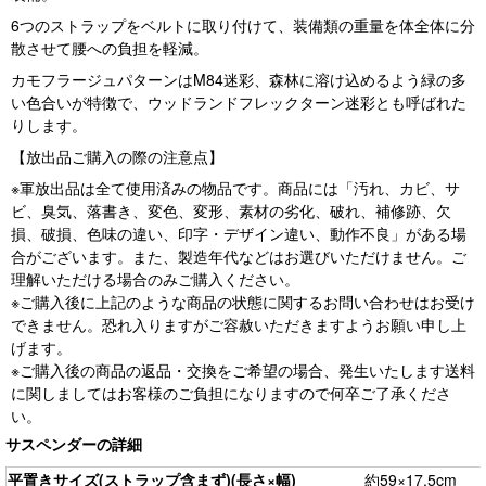
6つのストラップをベルトに取り付けて、装備類の重量を体全体に分
散させて腰への負担を軽減。
カモフラージュパターンはM84迷彩、森林に溶け込めるよう緑の多
い色合いが特徴で、ウッドランドフレックターン迷彩とも呼ばれた
りします。
【放出品ご購入の際の注意点】
※軍放出品は全て使用済みの物品です。商品には「汚れ、カビ、サ
ビ、臭気、落書き、変色、変形、素材の劣化、破れ、補修跡、欠
損、破損、色味の違い、印字・デザイン違い、動作不良」がある場
合がございます。また、製造年代などはお選びいただけません。ご
理解いただける場合のみご購入ください。
※ご購入後に上記のような商品の状態に関するお問い合わせはお受け
できません。恐れ入りますがご容赦いただきますようお願い申し上
げます。
※ご購入後の商品の返品・交換をご希望の場合、発生いたします送料
に関しましてはお客様のご負担になりますので何卒ご了承くださ
い。
サスペンダーの詳細
平置きサイズ(ストラップ含まず)(長さ×幅)
約59×17.5cm