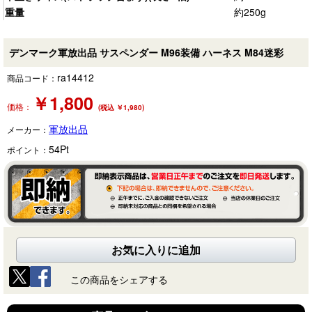
重量
約250g
デンマーク軍放出品 サスペンダー M96装備 ハーネス M84迷彩
ra14412
商品コード：
￥
1,800
価格：
(税込 ￥1,980)
軍放出品
メーカー：
54
Pt
ポイント：
お気に入りに追加
この商品をシェアする