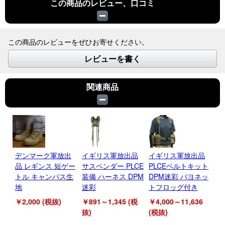
この商品のレビュー、口コミ
この商品のレビューをぜひお寄せください。
レビューを書く
関連商品
デンマーク軍放出
イギリス軍放出品
イギリス軍放出品
イ
品 レギンス 短ゲー
サスペンダー PLCE
PLCEベルトキット
ユ
トル キャンバス生
装備 ハーネス DPM
DPM迷彩 バヨネッ
ー
地
迷彩
トフロッグ付き
PL
￥2,000 (税抜)
￥891～1,345 (税
￥4,000～11,636
￥6
抜)
(税抜)
抜)