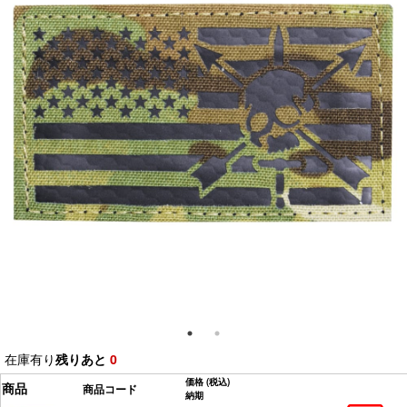
在庫有り
残りあと
0
価格
(税込)
商品
商品コード
納期