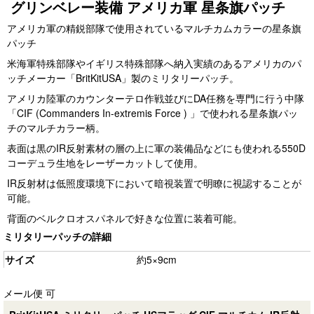
グリンベレー装備 アメリカ軍 星条旗パッチ
アメリカ軍の精鋭部隊で使用されているマルチカムカラーの星条旗
パッチ
米海軍特殊部隊やイギリス特殊部隊へ納入実績のあるアメリカのパ
ッチメーカー「BritKitUSA」製のミリタリーパッチ。
アメリカ陸軍のカウンターテロ作戦並びにDA任務を専門に行う中隊
「CIF (Commanders In-extremis Force ) 」で使われる星条旗パッ
チのマルチカラー柄。
表面は黒のIR反射素材の層の上に軍の装備品などにも使われる550D
コーデュラ生地をレーザーカットして使用。
IR反射材は低照度環境下において暗視装置で明瞭に視認することが
可能。
背面のベルクロオスパネルで好きな位置に装着可能。
ミリタリーパッチの詳細
サイズ
約5×9cm
メール便 可