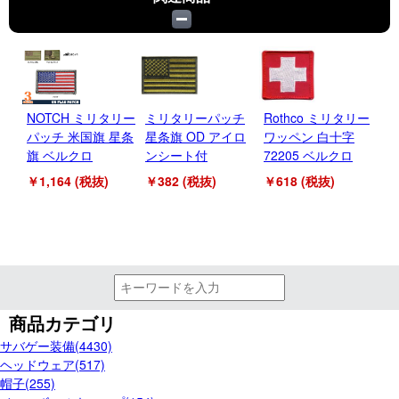
NOTCH ミリタリー
ミリタリーパッチ
Rothco ミリタリー
ド
パッチ 米国旗 星条
星条旗 OD アイロ
ワッペン 白十字
ペ
旗 ベルクロ
ンシート付
72205 ベルクロ
プ
ン
￥1,164 (税抜)
￥382 (税抜)
￥618 (税抜)
￥2
商品カテゴリ
サバゲー装備(4430)
ヘッドウェア(517)
帽子(255)