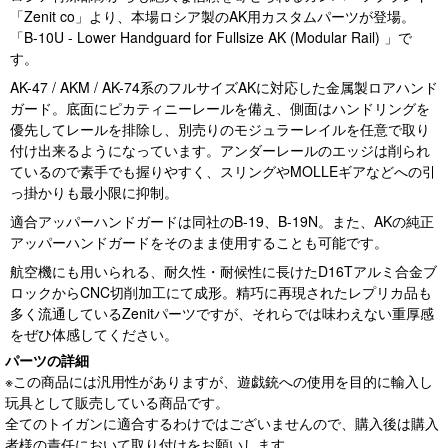
「Zenit co」より、本場ロシア製のAK用カスタムパーツが登場。
「B-10U - Lower Handguard for Fullsize AK (Modular Rail) 」で
す。
AK-47 / AKM / AK-74系のフルサイズAKに対応した金属製ロアハンド
ガード。底面にピカティニーレールを備え、側面はハンドリングを
優先してレールを排除し、別売りのモジュラーレイルを任意で取り
付け出来るようになっています。アンダーレールのエッジは削られ
ているので素手でも握りやすく、スリングやMOLLEギアなどへの引
っ掛かりも最小限に抑制。
適合アッパーハンドガードは同社のB-19、B-19N。また、AKの純正
アッパーハンドガードをそのまま使用することも可能です。
航空機にも用いられる、耐久性・耐候性に長けたD16Tアルミ合金ブ
ロックからCNC切削加工にて成形。精巧に再現されたレプリカ品も
多く流通しているZenitパーツですが、それらでは味わえない重厚感
をぜひ体感してください。
パーツの詳細
※この商品には汎用性がありますが、遊戯銃への使用を目的に輸入し
玩具として販売している商品です。
全てのトイガンに適合するわけではございませんので、購入後は購入
者様の責任において取り付けをお願いします。