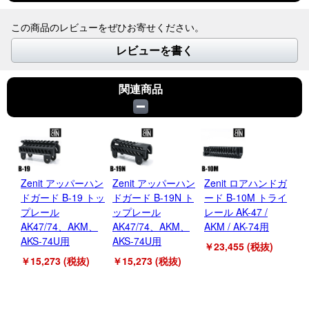
この商品のレビューをぜひお寄せください。
レビューを書く
関連商品
Zenit アッパーハン
Zenit アッパーハン
Zenit ロアハンドガ
Z
ドガード B-19 トッ
ドガード B-19N ト
ード B-10M トライ
ー
プレール
ップレール
レール AK-47 /
ール
AK47/74、AKM、
AK47/74、AKM、
AKM / AK-74用
AK
AKS-74U用
AKS-74U用
￥23,455 (税抜)
￥3
￥15,273 (税抜)
￥15,273 (税抜)