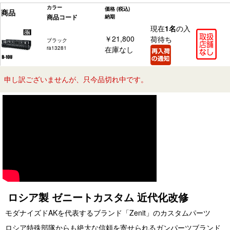
カラー
価格
(税込)
商品
商品コード
納期
現在
1名
の入
￥21,800
荷待ち
ブラック
ra13281
在庫なし
申し訳ございませんが、只今品切れ中です。
ロシア製 ゼニートカスタム 近代化改修
モダナイズドAKを代表するブランド「Zenit」のカスタムパーツ
ロシア特殊部隊からも絶大な信頼を寄せられるガンパーツブランド