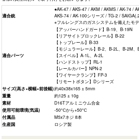
●AK-47 / AKS-47 / AKM / AKMS / AK-74 / A
適合銃
AKS-74 / AK-100シリーズ / TG-2 / SAIGA(
※フルレングスのガスシステムを備えたモ
【アッパーハンドガード】B-19、B-19N
【リアサイトブロックレール】B-22
【トップレール】B-33
【モジュラーレール】B-2、B-2L、B-2M、B
適合パーツ
【スイベル】A-1L、A-2L
【ハンドストップ】RL-1
【レールカバー】NPN-2
【ワイヤークランプ】FP-3
【リモートボタン】Dシリーズ
サイズ(高さ×横幅×前後幅)
約40x38x165 ± 5mm
重量
約125 ± 10g
素材
D16Tアルミニウム合金
使用可能環境(気温)
-50°Сから+50°С
付属品
M5x7ネジ 8本
生産国
ロシア製