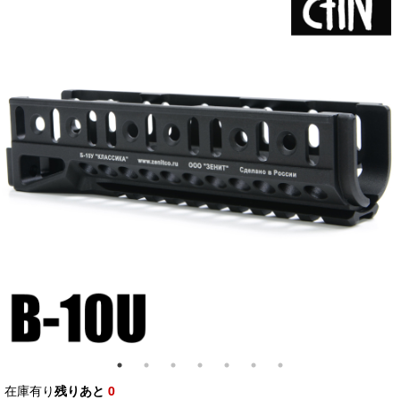
在庫有り
残りあと
0