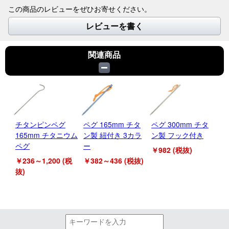
この商品のレビューをぜひお寄せください。
レビューを書く
関連商品
チタンピンペグ
ペグ 165mm チタ
ペグ 300mm チタ
キ
165mm チタニウム
ン製 紐付き 3カラ
ン製 フック付き
撥
ペグ
ー
幕
￥982 (税抜)
ン
￥236～1,200 (税
￥382～436 (税抜)
抜)
￥2