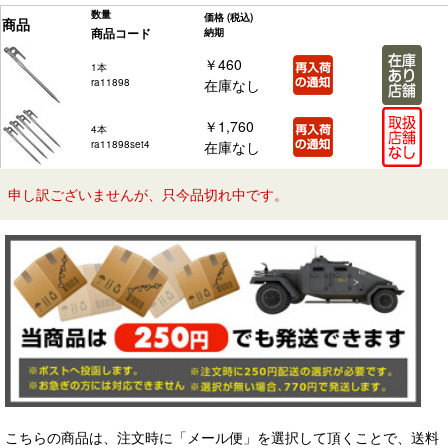
数量
価格
(税込)
商品
商品コード
納期
￥460
1本
ra11898
在庫なし
￥1,760
4本
ra11898set4
在庫なし
申し訳ございませんが、只今品切れ中です。
こちらの商品は、注文時に「メール便」を選択して頂くことで、送料