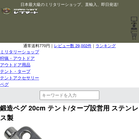
日本最大級のミリタリーショップ、直輸入、即日発送!
通常送料770円｜
レビュー数 29,002件
｜
ランキング
ミリタリーショップ
狩猟・アウトドア
アウトドア用品
テント・タープ
テントアクセサリー
ペグ
鍛造ペグ 20cm テント/タープ設営用 ステンレ
ス製