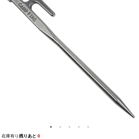
在庫有り
残りあと
0