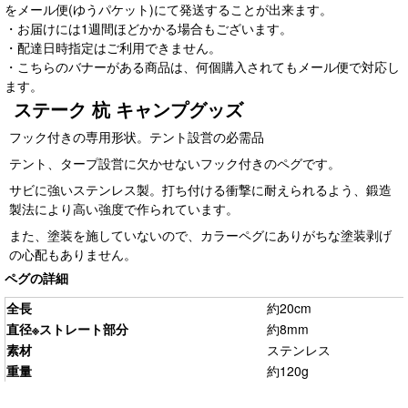
をメール便(ゆうパケット)にて発送することが出来ます。
・お届けには1週間ほどかかる場合もございます。
・配達日時指定はご利用できません。
・こちらのバナーがある商品は、何個購入されてもメール便で対応し
ます。
ステーク 杭 キャンプグッズ
フック付きの専用形状。テント設営の必需品
テント、タープ設営に欠かせないフック付きのペグです。
サビに強いステンレス製。打ち付ける衝撃に耐えられるよう、鍛造
製法により高い強度で作られています。
また、塗装を施していないので、カラーペグにありがちな塗装剥げ
の心配もありません。
ペグの詳細
全長
約20cm
直径※ストレート部分
約8mm
素材
ステンレス
重量
約120g