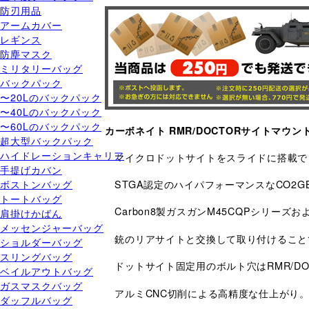
防刃用品
アームカバー
レギンス
防塵マスク
ミリタリーバッグ
バックパック
〜20Lのバックパック
〜40Lのバックパック
〜60Lのバックパック
カーボネイト RMR/DOCTORサイトマウント 
超大型バックパック
ハイドレーションキャリア
マイクロドットサイトをスライドに搭載でき
手提げカバン
ボストンバッグ
STGA認定のハイパフォーマンスなCO2G
トートバッグ
Carbon8製ガスガンM45CQPシリーズおよ
肩掛けかばん
メッセンジャーバッグ
銃のリアサイトと交換して取り付けること
ショルダーバッグ
スリングバッグ
ドットサイト固定用のボルト穴はRMR/D
ベイルアウトバッグ
ガスマスクバッグ
アルミCNC切削による高精度な仕上がり
ダッフルバッグ