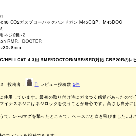
g
rbon8 CO2ガスブローバックハンドガン M45CQP、M45DOC
ミ
用ネジ2種×2
jicon RMR、DOCTER
×30×8mm
C/HELLCAT 4.3用 RMR/DOCTOR/MRS/SRO対応 CBP20R
/02 投稿者：
Ti
レビュー投稿数
5
件
るために使用しています。最初の取り付け時にガタつく感覚があったの
マイナスネジにはネジロックを使うことが肝心です。高さも自分に
うで、5〜6マグを撃ったところで、ベースごと吹き飛びました…わ
問やコメントを投稿できます。