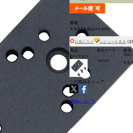
価格
￥5,273
(税込￥5,800)
(2
お気に入り
レビューを見る
商品
価格
商品コード
(税込)
ｸﾘｯｸで拡大
ra09971
￥5,
この商品をシェア
納期について