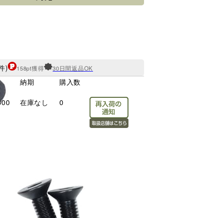
件)
158pt獲得
30日間返品OK
納期
購入数
800
在庫なし
0