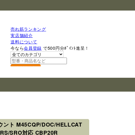
売れ筋ランキング
実店舗紹介
送料について
今なら
会員登録
で500円分ﾎﾟｲﾝﾄ進呈！
検索
ント M45CQP/DOC/HELLCAT
MRS/SRO対応 CBP20R