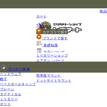
国内最大級のミリタリー総合通販
商品数
カート
TOP
カテゴリで探す
ブランドで探す
基礎知識
当店について
ミリタリーショップ
ご利用ガイド
エアガン・パーツ
エアガンパーツ
サバゲー装備
レール
ヘッドウェア
照準器マウント
帽子
ドットサイトマウント
ベースボールキャップ
プレーン
タクティカル
ミリタリー
ポリス