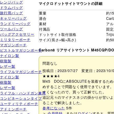
レンジバッグ
マイクロドットサイトマウントの詳細
ドラムバッグ
旅行用バッグ
重量
約15
キャリーバッグ
適合
Ca
ランドリーバッグ
素材
アル
ツールバッグ
付属品
固定
バッグアクセサリー
ドットサイト取付規格
Tri
ミリタリーポーチ
サイズ(長さ×幅×高さ)
約50
マガジンポーチ
ピストルマガジンポーチ
Carbon8 リアサイトマウント M45CQP/DO
ナイロン製
樹脂製
問題なし
レザー製
投稿日：2023/07/27 変更日：2023/10
ライフルマガジンポーチ
★★★★
4
ナイロン製
M45 DOCにABSOLUTEを装着す
樹脂製
めすることで問題なく使用できています。
レザー製
すくなったので、買って正解でした。
ライフル・ハンドガン兼用
追記元々のマイナスネジの掛かりが甘いよ
コンビネーションタイプ
ることで解決しました。
ユーティリティポーチ
参考になった
5
件
アドミンポーチ
＞
会員登録
、または
ログイン
すると、質