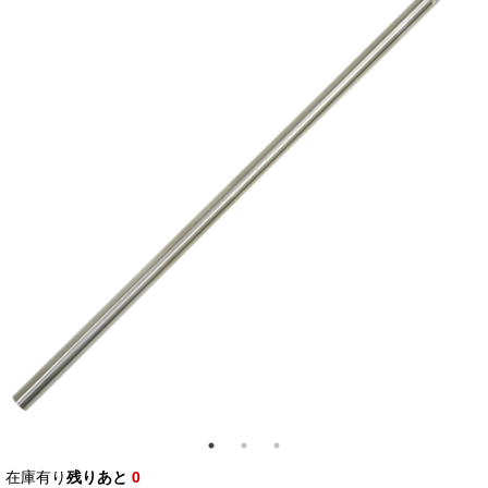
在庫有り
残りあと
0