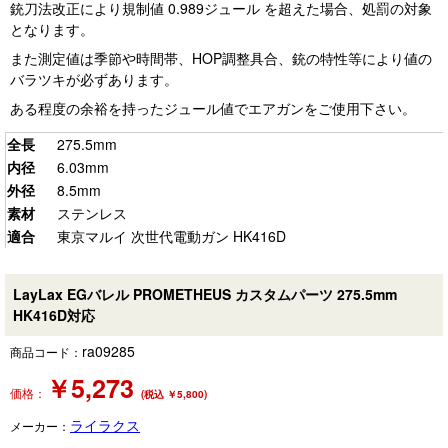
銃刀法改正により規制値 0.989ジュール を超えた場合、処罰の対象
となります。
また測定値は季節や時間帯、HOP調整具合、銃の特性等により値の
バラツキが必ずあります。
ある程度の余裕を持ったジュール値でエアガンをご使用下さい。
全長
275.5mm
内径
6.03mm
外径
8.5mm
素材
ステンレス
適合
東京マルイ 次世代電動ガン HK416D
LayLax EGバレル PROMETHEUS カスタムパーツ 275.5mm
HK416D対応
ra09285
商品コード：
￥
5,273
価格：
(税込 ￥5,800)
ライラクス
メーカー：