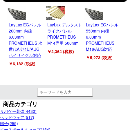
LayLax EGバレル
LayLax デルタスト
LayLax EGバレル
L
260mm 内径
ライクバレル
550mm 内径
レル
6.03mm
PROMETHEUS
6.03mm
ル
PROMETHEUS 次
M14専用 500mm
PROMETHEUS
14
世代AK74U/AUG
M16/AUG対応
6.
￥4,364 (税抜)
ハイサイクル対応
￥5,273 (税抜)
￥3
￥6,182 (税抜)
商品カテゴリ
サバゲー装備(4430)
ヘッドウェア(517)
帽子(255)
ベースボールキャップ(154)