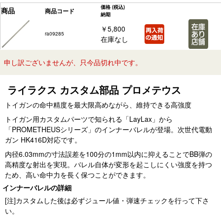
価格
(税込)
商品
商品コード
納期
￥5,800
ra09285
在庫なし
申し訳ございませんが、只今品切れ中です。
ライラクス カスタム部品 プロメテウス
トイガンの命中精度を最大限高めながら、維持できる高強度
トイガン用カスタムパーツで知られる「LayLax」から
「PROMETHEUSシリーズ」のインナーバレルが登場。次世代電動
ガン HK416D対応です。
内径6.03mmの寸法誤差を100分の1mm以内に抑えることでBB弾の
高精度な射出を実現。バレル自体が変形を起こしにくい強度を持つ
ため、高い命中力を長く保つことができます。
インナーバレルの詳細
[注]カスタムした後は必ずジュール値・弾速チェックを行って下さ
い。