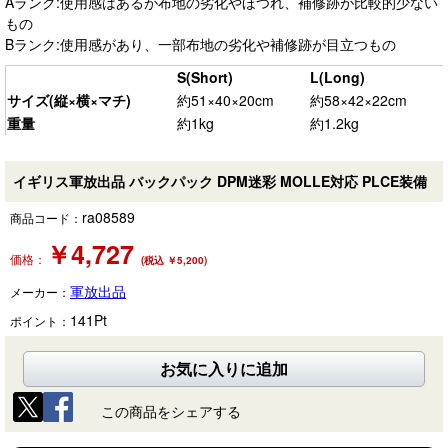
Aランク:使用感はあるが布地の劣化やほつれ、補修跡が比較的少ない
もの
Bランク:使用感があり、一部布地の劣化や補修跡が目立つもの
S(Short)
L(Long)
サイズ(縦×横×マチ)
約51×40×20cm
約58×42×22cm
重量
約1kg
約1.2kg
イギリス軍放出品 バックパック DPM迷彩 MOLLE対応 PLCE装備
ra08589
商品コード：
￥
4,727
価格：
(税込 ￥5,200)
軍放出品
メーカー：
141
Pt
ポイント：
お気に入りに追加
この商品をシェアする