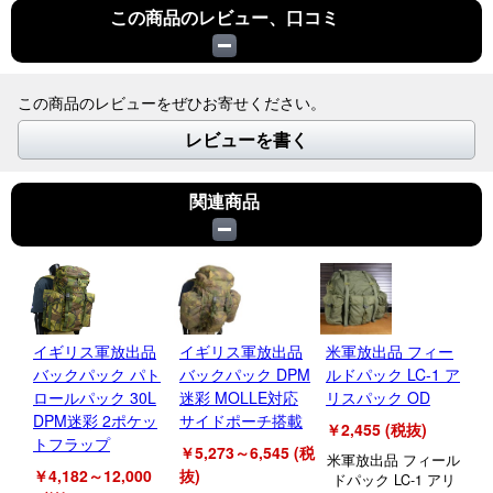
この商品のレビュー、口コミ
この商品のレビューをぜひお寄せください。
レビューを書く
関連商品
イギリス軍放出品
イギリス軍放出品
米軍放出品 フィー
ス
バックパック パト
バックパック DPM
ルドパック LC-1 ア
出
ロールパック 30L
迷彩 MOLLE対応
リスパック OD
ャ
DPM迷彩 2ポケッ
サイドポーチ搭載
ビ
￥2,455 (税抜)
トフラップ
￥5,273～6,545 (税
￥2
米軍放出品 フィール
￥4,182～12,000
抜)
抜)
ドパック LC-1 アリ