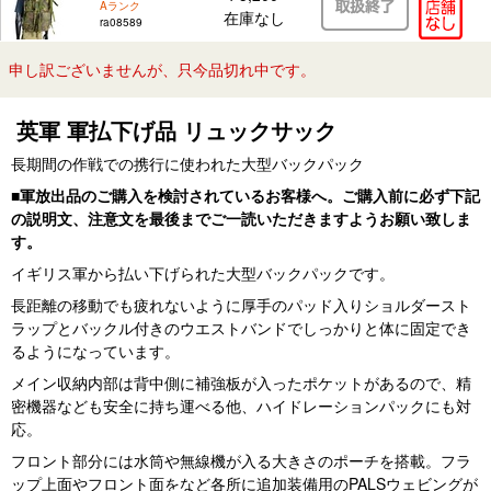
Aランク
在庫なし
ra08589
申し訳ございませんが、只今品切れ中です。
英軍 軍払下げ品 リュックサック
長期間の作戦での携行に使われた大型バックパック
■軍放出品のご購入を検討されているお客様へ。ご購入前に必ず下記
の説明文、注意文を最後までご一読いただきますようお願い致しま
す。
イギリス軍から払い下げられた大型バックパックです。
長距離の移動でも疲れないように厚手のパッド入りショルダースト
ラップとバックル付きのウエストバンドでしっかりと体に固定でき
るようになっています。
メイン収納内部は背中側に補強板が入ったポケットがあるので、精
密機器なども安全に持ち運べる他、ハイドレーションパックにも対
応。
フロント部分には水筒や無線機が入る大きさのポーチを搭載。フラ
ップ上面やフロント面をなど各所に追加装備用のPALSウェビングが