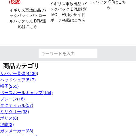
(税抜)
スパック ODはこち
イギリス軍放出品 バ
ス
ら
ックパック DPM迷彩
品
イギリス軍放出品 バ
MOLLE対応 サイド
ン
ックパック パトロー
ポーチ搭載はこちら
グ
ルパック 30L DPM迷
彩はこちら
商品カテゴリ
サバゲー装備(4430)
ヘッドウェア(517)
帽子(255)
ベースボールキャップ(154)
プレーン(18)
タクティカル(57)
ミリタリー(38)
ポリス(8)
消防(3)
ガンメーカー(23)