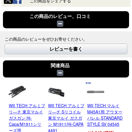
この商品をシェアする
この商品のレビュー、口コミ
この商品のレビューをぜひお寄せください。
レビューを書く
関連商品
WII TECH アルミブ
WII TECH アルミブ
WII TECH マルイ
WI
リ―チ 東京マルイ
リ―チ Sリコイル
M45A1用 アウター
H
ガスガン Hi-
東京マルイ ガスガ
バレル STANDARD
ス
Capa/M1911シリ
ン M1911/Hi-CAPA
STYLE SV 04545
CO
ーズ用
4491
型V