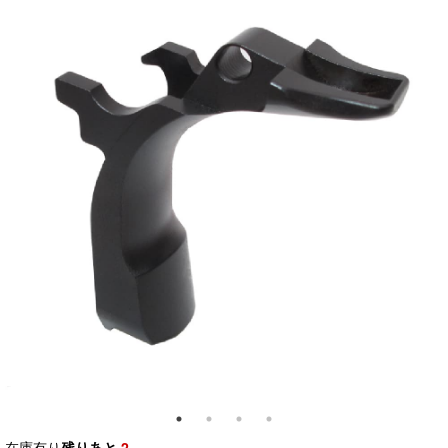
在庫有り
残りあと
2