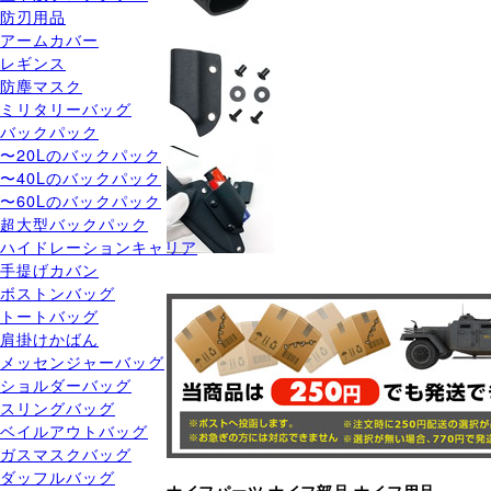
防刃用品
アームカバー
レギンス
防塵マスク
ミリタリーバッグ
バックパック
〜20Lのバックパック
〜40Lのバックパック
〜60Lのバックパック
超大型バックパック
ハイドレーションキャリア
手提げカバン
ボストンバッグ
トートバッグ
肩掛けかばん
メッセンジャーバッグ
ショルダーバッグ
スリングバッグ
ベイルアウトバッグ
ガスマスクバッグ
ダッフルバッグ