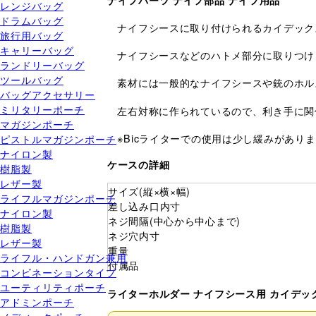
ナイフパーツ ナイフ部品 ナイフ用品
レンジバッグ
ドラムバッグ
ナイフシースに取り付けられるカイデック
旅行用バッグ
キャリーバッグ
ナイフシースなどのハトメ部分に取りつけ
ランドリーバッグ
ツールバッグ
素材には一般的なナイフシースや銃のホル
バッグアクセサリー
ミリタリーポーチ
左右対称に作られているので、利き手に関
マガジンポーチ
※Bicライターでの使用は少し緩みがあ
ピストルマガジンポーチ
ナイロン製
ケースの詳細
樹脂製
レザー製
サイズ(縦×横×幅)
ライフルマガジンポーチ
差し込み口内寸
ナイロン製
ネジ間隔(中心から中心まで)
樹脂製
ネジ穴内寸
レザー製
重量
ライフル・ハンドガン兼用
付属品
コンビネーションタイプ
ユーティリティポーチ
ライターホルダー ナイフシース用 カイデッ
アドミンポーチ