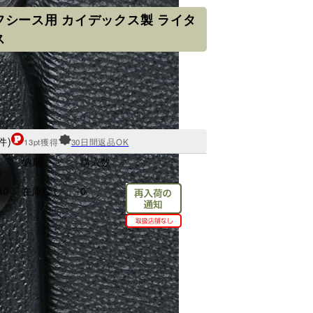
フシース用 カイデックス製 ライタ
ス
件)
13pt獲得
30日間返品OK
格
納期
購入数
)
80
在庫なし
0