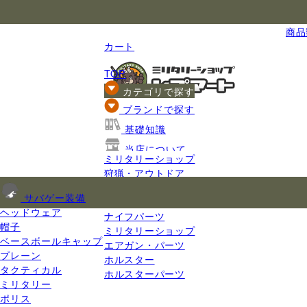
国内最大級のミリタリー総合通販
商品数
カート
TOP
カテゴリで探す
ブランドで探す
基礎知識
当店について
ミリタリーショップ
ご利用ガイド
狩猟・アウトドア
ナイフ
サバゲー装備
ナイフ用品
ヘッドウェア
ナイフパーツ
帽子
ミリタリーショップ
ベースボールキャップ
エアガン・パーツ
プレーン
ホルスター
タクティカル
ホルスターパーツ
ミリタリー
ポリス