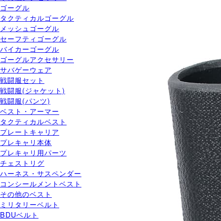
ゴーグル
タクティカルゴーグル
メッシュゴーグル
セーフティゴーグル
バイカーゴーグル
ゴーグルアクセサリー
サバゲーウェア
戦闘服セット
戦闘服(ジャケット)
戦闘服(パンツ)
ベスト・アーマー
タクティカルベスト
プレートキャリア
プレキャリ本体
プレキャリ用パーツ
チェストリグ
ハーネス・サスペンダー
コンシールメントベスト
その他のベスト
ミリタリーベルト
BDUベルト