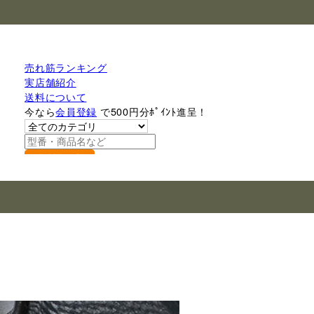
売れ筋ランキング
実店舗紹介
送料について
今なら
会員登録
で500円分ﾎﾟｲﾝﾄ進呈！
検索