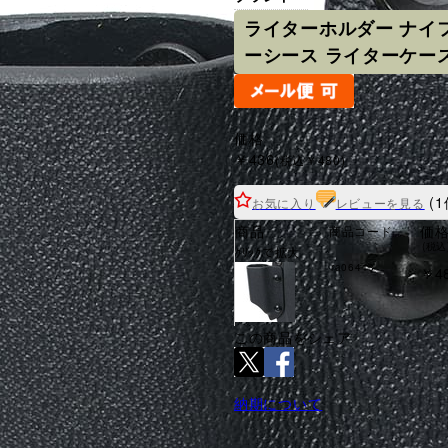
ライターホルダー ナイ
ーシース ライターケー
価格
￥436
(税込￥480)
(1
お気に入り
レビューを見る
商品
価
商品コード
(税込
ｸﾘｯｸで拡大
ra06413
￥4
この商品をシェア
納期について