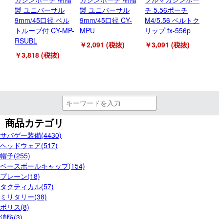
製 ユニバーサル
製 ユニバーサル
チ 5.56ポーチ
マ
9mm/45口径 ベル
9mm/45口径 CY-
M4/5.56 ベルトク
M
トループ付 CY-MP-
MPU
リップ fx-556p
製 
RSUBL
￥2,091 (税抜)
￥3,091 (税抜)
￥5
￥3,818 (税抜)
商品カテゴリ
サバゲー装備(4430)
ヘッドウェア(517)
帽子(255)
ベースボールキャップ(154)
プレーン(18)
タクティカル(57)
ミリタリー(38)
ポリス(8)
消防(3)