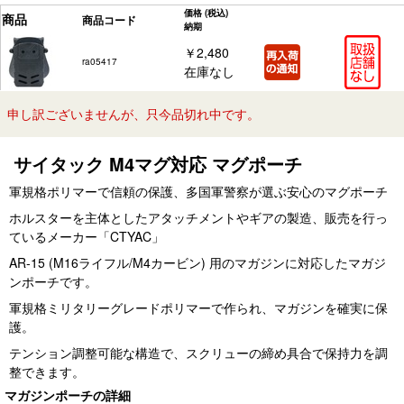
価格
(税込)
商品
商品コード
納期
￥2,480
ra05417
在庫なし
申し訳ございませんが、只今品切れ中です。
サイタック M4マグ対応 マグポーチ
軍規格ポリマーで信頼の保護、多国軍警察が選ぶ安心のマグポーチ
ホルスターを主体としたアタッチメントやギアの製造、販売を行っ
ているメーカー「CTYAC」
AR-15 (M16ライフル/M4カービン) 用のマガジンに対応したマガジ
ンポーチです。
軍規格ミリタリーグレードポリマーで作られ、マガジンを確実に保
護。
テンション調整可能な構造で、スクリューの締め具合で保持力を調
整できます。
マガジンポーチの詳細