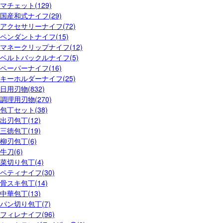
マチェット(129)
国産和式ナイフ(29)
アクセサリーナイフ(72)
ペンダントナイフ(15)
マネークリップナイフ(12)
ベルトバックルナイフ(5)
ペーパーナイフ(16)
キーホルダーナイフ(25)
日用刃物(832)
調理用刃物(270)
包丁セット(38)
出刃包丁(12)
三徳包丁(19)
柳刃包丁(6)
牛刀(6)
菜切り包丁(4)
ペティナイフ(30)
骨スキ包丁(14)
中華包丁(13)
パン切り包丁(7)
フィレナイフ(96)