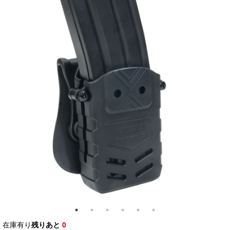
在庫有り
残りあと
0