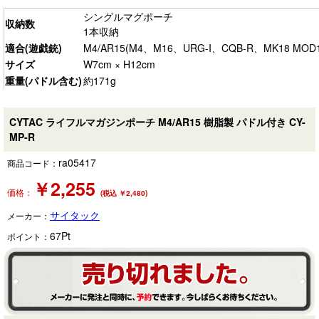
シングルマグポーチ
収納数
1本収納
適合(遊戯銃)
M4/AR15(M4、M16、URG-I、CQB-R、MK18 M
サイズ
W7cm × H12cm
重量(パドル含む)
約171g
CYTAC ライフルマガジンポーチ M4/AR15 樹脂製 パドル付き CY-
MP-R
ra05417
商品コード：
￥
2,255
価格：
(税込 ￥2,480)
サイタック
メーカー：
67
Pt
ポイント：