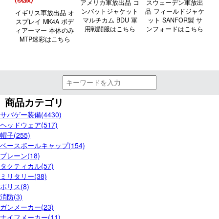
アメリカ軍放出品 コ
スウェーデン軍放出
ンバットジャケット
品 フィールドジャケ
イギリス軍放出品 オ
マルチカム BDU 軍
ット SANFOR製 サ
スプレイ MK4A ボデ
用戦闘服はこちら
ンフォードはこちら
ィアーマー 本体のみ
MTP迷彩はこちら
商品カテゴリ
サバゲー装備(4430)
ヘッドウェア(517)
帽子(255)
ベースボールキャップ(154)
プレーン(18)
タクティカル(57)
ミリタリー(38)
ポリス(8)
消防(3)
ガンメーカー(23)
ナイフメーカー(11)