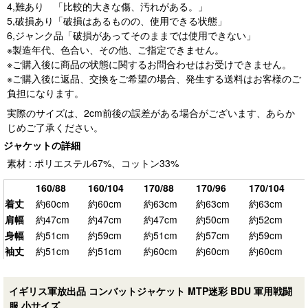
4,難あり 「比較的大きな傷、汚れがある。」
5,破損あり「破損はあるものの、使用できる状態」
6,ジャンク品「破損があってそのままでは使用できない」
※製造年代、色合い、その他、ご指定できません。
※ご購入後に商品の状態に関するお問合わせはお受けできません。
※ご購入後に返品、交換をご希望の場合、発生する送料はお客様のご
負担になります。
実際のサイズは、2cm前後の誤差がある場合がございます、あらか
じめご了承ください。
ジャケットの詳細
素材 : ポリエステル67%、コットン33%
160/88
160/104
170/88
170/96
170/104
着丈
約60cm
約60cm
約63cm
約63cm
約63cm
肩幅
約47cm
約47cm
約47cm
約50cm
約52cm
身幅
約51cm
約59cm
約51cm
約57cm
約59cm
袖丈
約51cm
約51cm
約60cm
約60cm
約60cm
イギリス軍放出品 コンバットジャケット MTP迷彩 BDU 軍用戦闘
服 小サイズ