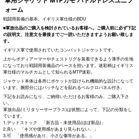
ォーム
戦闘用装備の基本。イギリス軍仕様のBDU
■軍放出品のご購入を検討されているお客様へ。ご購入前に必ず下記
の説明文、注意文を最後までご一読いただきますようお願い致しま
す。
イギリス軍で使用されていたコンバットジャケットです。
上からボディアーマーやチェストリグを装着できるよう薄手の生地
になっており戦闘用装備品のベースを担います。迷彩柄はイギリス
軍仕様のマルチカムとして知られるMTP迷彩。
ジャケット本体は各所にポケットが設けられ機能的な設計になって
います。腕部分にはパッチなどを貼れるベルクロパネル付き。
下記をお読みになり、ご納得いただけるお客様のみ、ご購入下さ
い。
軍放出品(ミリタリーサープラス)は状態によって、下記の分類をし
ています。
1,デッドストック 「新古品・未使用品(ほぼ新品)」
2,良い 「キズや使用感があまり見られない。」
3,可 「使用感があり、小さな傷等がある。」