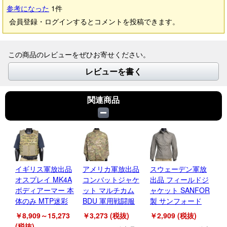
参考になった
1
件
会員登録・ログインするとコメントを投稿できます。
この商品のレビューをぜひお寄せください。
レビューを書く
関連商品
イ
オ
デ
ト
イギリス軍放出品
アメリカ軍放出品
スウェーデン軍放
オスプレイ MK4A
コンバットジャケ
出品 フィールドジ
￥1
ボディアーマー 本
ット マルチカム
ャケット SANFOR
(税
体のみ MTP迷彩
BDU 軍用戦闘服
製 サンフォード
イ
￥8,909～15,273
￥3,273 (税抜)
￥2,909 (税抜)
ス
(税抜)