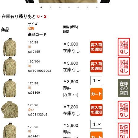
在庫有り
残りあと
0
～
2
サイズ
価格
(税込)
商品
状態
納期
商品コード
160/88
￥3,600
可
在庫なし
ra10155
160/104
￥3,600
可
在庫なし
ra160100330d3
￥3,600
170/88
即納
可
ra08869
(在庫：1)
170/96
￥7,200
良い
在庫なし
ra6031320b2
￥3,600
170/96
即納
可
ra04461