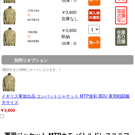
(在庫：1)
170/104
￥3,600
可
在庫なし
ra10910
￥3,600
190/96
即納
可
ra04580
(在庫：2)
別売りオプション
(選択すると同時にカートに入ります。)
イギリス軍放出品 コンバットジャケット MTP迷彩 BDU 軍用戦闘服
大サイズ
￥3,600
軍用ジャケット MTPカモ バトルドレスユニフ