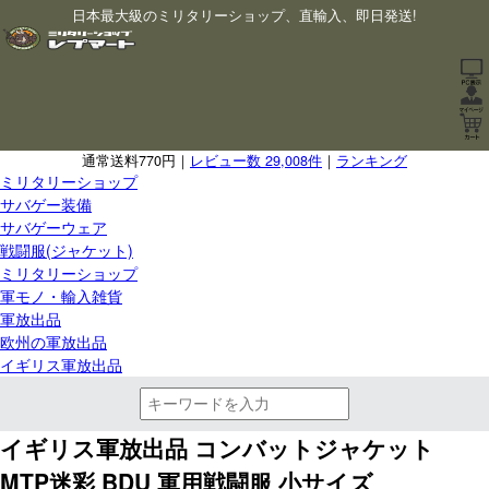
日本最大級のミリタリーショップ、直輸入、即日発送!
通常送料770円｜
レビュー数 29,008件
｜
ランキング
ミリタリーショップ
サバゲー装備
サバゲーウェア
戦闘服(ジャケット)
ミリタリーショップ
軍モノ・輸入雑貨
軍放出品
欧州の軍放出品
イギリス軍放出品
イギリス軍放出品 コンバットジャケット
MTP迷彩 BDU 軍用戦闘服 小サイズ