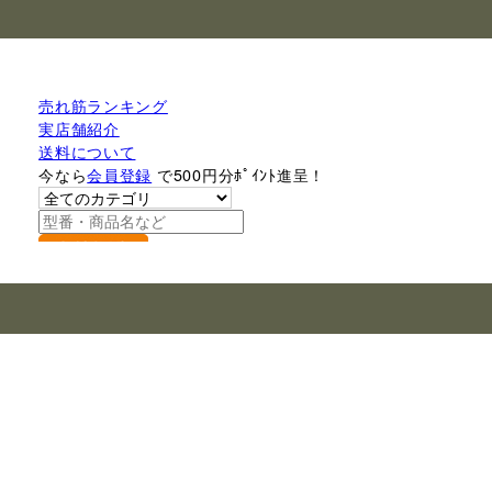
売れ筋ランキング
実店舗紹介
送料について
今なら
会員登録
で500円分ﾎﾟｲﾝﾄ進呈！
検索