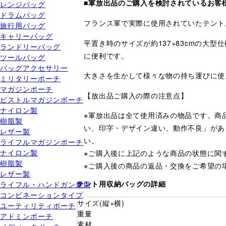
■軍放出品のご購入を検討されているお客
レンジバッグ
ドラムバッグ
フランス軍で実際に使用されていたテント
旅行用バッグ
キャリーバッグ
平置き時のサイズが約137×83cmの大
ランドリーバッグ
に便利です。
ツールバッグ
バッグアクセサリー
大きさを生かして様々な物の持ち運びに使
ミリタリーポーチ
マガジンポーチ
【放出品ご購入の際の注意点】
ピストルマガジンポーチ
ナイロン製
※軍放出品は全て使用済みの物品です。商
樹脂製
い、印字・デザイン違い、動作不良」があ
レザー製
い。
ライフルマガジンポーチ
ナイロン製
※ご購入後に上記のような商品の状態に関
樹脂製
※ご購入後の商品の返品・交換をご希望の
レザー製
ライフル・ハンドガン兼用
テント用収納バッグの詳細
コンビネーションタイプ
サイズ(縦×横)
ユーティリティポーチ
重量
アドミンポーチ
素材