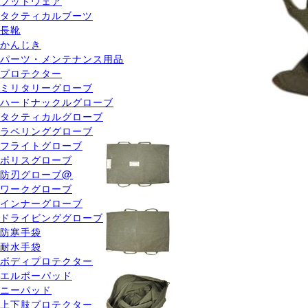
フットウェア
タクティカルブーツ
長靴
かんじき
パーツ・メンテナンス用品
プロテクター
ミリタリーグローブ
ハードナックルグローブ
タクティカルグローブ
ラペリンググローブ
フライトグローブ
ポリスグローブ
防刃グローブ@
ワークグローブ
インナーグローブ
ドライビンググローブ
防寒手袋
耐水手袋
ボディプロテクター
エルボーパッド
ニーパッド
上下肢プロテクター