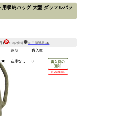
ト用収納バッグ 大型 ダッフルバッ
件)
108pt獲得
30日間返品OK
納期
購入数
980
在庫なし
0