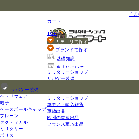
国内最大級のミリタリー総合通販
商品数
カート
TOP
カテゴリで探す
ブランドで探す
基礎知識
当店について
ミリタリーショップ
ご利用ガイド
サバゲー装備
ミリタリーバッグ
サバゲー装備
ダッフルバッグ
ヘッドウェア
ミリタリーショップ
帽子
軍モノ・輸入雑貨
ベースボールキャップ
軍放出品
プレーン
欧州の軍放出品
タクティカル
フランス軍放出品
ミリタリー
ポリス