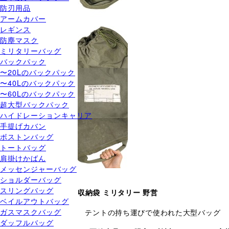
防刃用品
アームカバー
レギンス
防塵マスク
ミリタリーバッグ
バックパック
〜20Lのバックパック
〜40Lのバックパック
〜60Lのバックパック
超大型バックパック
ハイドレーションキャリア
手提げカバン
ボストンバッグ
トートバッグ
肩掛けかばん
メッセンジャーバッグ
ショルダーバッグ
スリングバッグ
収納袋 ミリタリー 野営
ベイルアウトバッグ
ガスマスクバッグ
テントの持ち運びで使われた大型バッグ
ダッフルバッグ