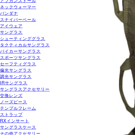
アフガンストール
ネックウォーマー
バンダナ
スナイパーベール
アイウェア
サングラス
シューティンググラス
タクティカルサングラス
バイカーサングラス
スポーツサングラス
セーフティグラス
偏光サングラス
調光サングラス
IRサングラス
サングラスアクセサリー
交換レンズ
ノーズピース
テンプルフレーム
ストラップ
RXインサート
サングラスケース
その他アクセサリー