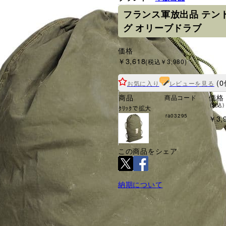
フランス軍放出品 テン
グ オリーブドラブ
価格
￥3,618
(税込￥3,980)
(0
お気に入り
レビューを見る
商品
価格
商品コード
(税込)
ｸﾘｯｸで拡大
ra03295
￥3,
この商品をシェア
納期について