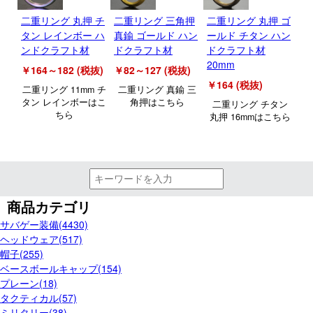
二重リング 丸押 チ
二重リング 三角押
二重リング 丸押 ゴ
二
タン レインボー ハ
真鍮 ゴールド ハン
ールド チタン ハン
ー
ンドクラフト材
ドクラフト材
ドクラフト材
3
20mm
￥164～182 (税抜)
￥82～127 (税抜)
￥1
￥164 (税抜)
二重リング 11mm チ
二重リング 真鍮 三
二
タン レインボーはこ
角押はこちら
ー
二重リング チタン
ちら
丸押 16mmはこちら
商品カテゴリ
サバゲー装備(4430)
ヘッドウェア(517)
帽子(255)
ベースボールキャップ(154)
プレーン(18)
タクティカル(57)
ミリタリー(38)