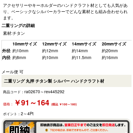
アクセサリーやキーホルダーのハンドクラフト材としても人気があ
り、ベーシックなシルバーカラーでどんな素材とも組み合わせられ
ます。
二重リングの詳細
素材:チタン
10mmサイズ
12mmサイズ
14mmサイズ
20mmサイズ
外径
約10mm
約12mm
約14mm
約20mm
内径
約8mm
約10mm
約11.5mm
約16mm
メール便 可
二重リング 丸押 チタン製 シルバー ハンドクラフト材
ra02670～rev445292
商品コード：
￥
91～164
価格：
(税込 ￥100～180)
2～4
Pt
ポイント：