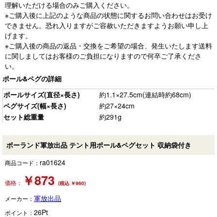
理解いただける場合のみご購入ください。
※ご購入後に上記のような商品の状態に関するお問い合わせはお受け
できません。恐れ入りますがご容赦いただきますようお願い申し上
げます。
※ご購入後の商品の返品・交換をご希望の場合、発生いたします送料
に関しましてはお客様のご負担になりますので何卒ご了承くださ
い。
ポール&ペグの詳細
ポールサイズ(直径×長さ)
約1.1×27.5cm(連結時約68cm)
ペグサイズ(幅×長さ)
約27×24cm
セット総重量
約291g
ポーランド軍放出品 テント用ポール&ペグセット 収納袋付き
ra01624
商品コード：
￥
873
価格：
(税込 ￥960)
軍放出品
メーカー：
26
Pt
ポイント：