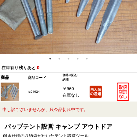
在庫有り
残りあと
0
価格
(税込)
商品
商品コード
納期
￥960
ra01624
在庫なし
申し訳ございませんが、只今品切れ中です。
パップテント設営 キャンプ アウトドア
耐水仕様の収納袋が付いたテント設営ツール