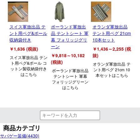
スイス軍放出品 テ
ポーランド軍放出
オランダ軍放出品
ド
ント用ペグ&ポール
品 テントシート 軍
テント用ペグ 21cm
ン
収納袋付き
幕 フォリッジグリ
10本セット
セ
ーン
Fl
￥1,636 (税抜)
￥1,436～2,255 (税
ー
￥9,818～10,182
抜)
スイス軍放出品 テン
(税抜)
￥1
ト用ペグ&ポール コ
オランダ軍放出品 テ
ットン製収納袋付き
ント用ペグ 21cm 10
ポーランド軍放出品
ド
はこちら
本セットはこちら
テントシート 軍幕
ト
フォリッジグリーン
ッ
はこちら
商品カテゴリ
サバゲー装備(4430)