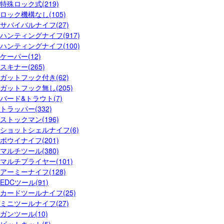
特殊ロック式(219)
ロック機構なし(105)
サバイバルナイフ(27)
ハンティングナイフ(917)
ハンティングナイフ(100)
ケーパー(12)
スキナー(265)
ガットフック付き(62)
ガットフック無し(205)
バード&トラウト(7)
トラッパー(332)
ストックマン(196)
ショットシェルナイフ(6)
ボウイナイフ(201)
マルチツール(380)
マルチプライヤー(101)
アーミーナイフ(128)
EDCツール(91)
カードツールナイフ(25)
ミニツールナイフ(27)
ガンツール(10)
ビットキット(5)