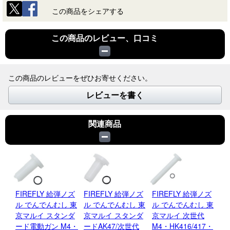
この商品をシェアする
この商品のレビュー、口コミ
この商品のレビューをぜひお寄せください。
レビューを書く
関連商品
FIREFLY 給弾ノズ
FIREFLY 給弾ノズ
FIREFLY 給弾ノズ
F
ル でんでんむし 東
ル でんでんむし 東
ル でんでんむし 東
ル
京マルイ スタンダ
京マルイ スタンダ
京マルイ 次世代
京
ード電動ガン M4・
ードAK47/次世代
M4・HK416/417・
ー