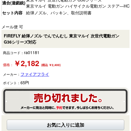
適合(遊戯銃)
東京マルイ 電動ガン ハイサイクル電動ガン ステア―HC
セット内容
給弾ノズル、パッキン、取付説明書
メール便 可
FIREFLY 給弾ノズル でんでんむし 東京マルイ 次世代電動ガン
G36シリーズ対応
ra01181
商品コード：
￥
2,182
価格：
(税込 ￥2,400)
ファイアフライ
メーカー：
65
Pt
ポイント：
お気に入りに追加