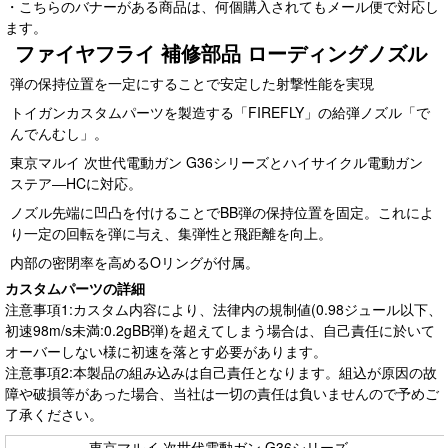
・こちらのバナーがある商品は、何個購入されてもメール便で対応し
ます。
ファイヤフライ 補修部品 ローディングノズル
弾の保持位置を一定にすることで安定した射撃性能を実現
トイガンカスタムパーツを製造する「FIREFLY」の給弾ノズル「で
んでんむし」。
東京マルイ 次世代電動ガン G36シリーズとハイサイクル電動ガン
ステア―HCに対応。
ノズル先端に凹凸を付けることでBB弾の保持位置を固定。これによ
り一定の回転を弾に与え、集弾性と飛距離を向上。
内部の密閉率を高めるOリングが付属。
カスタムパーツの詳細
注意事項1:カスタム内容により、法律内の規制値(0.98ジュール以下、
初速98m/s未満:0.2gBB弾)を超えてしまう場合は、自己責任に於いて
オーバーしない様に初速を落とす必要があります。
注意事項2:本製品の組み込みは自己責任となります。組込が原因の故
障や破損等があった場合、当社は一切の責任は負いませんので予めご
了承ください。
東京マルイ 次世代電動ガン G36シリーズ