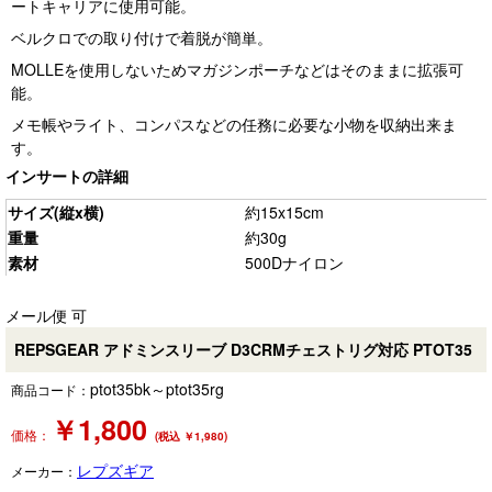
ートキャリアに使用可能。
ベルクロでの取り付けで着脱が簡単。
MOLLEを使用しないためマガジンポーチなどはそのままに拡張可
能。
メモ帳やライト、コンパスなどの任務に必要な小物を収納出来ま
す。
インサートの詳細
サイズ(縦x横)
約15x15cm
重量
約30g
素材
500Dナイロン
メール便 可
REPSGEAR アドミンスリーブ D3CRMチェストリグ対応 PTOT35
ptot35bk～ptot35rg
商品コード：
￥
1,800
価格：
(税込 ￥1,980)
レプズギア
メーカー：