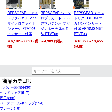
REPSGEAR チェス
REPSGEAR ベルク
REPSGEAR チェス
R
トリグパネル MK4
ロプラカード 5.56
トリグ D3CRM マ
ロ
マイクロファイト
弾マガジン用 マガ
ガジンインサート
マ
シャーシ PTVT06
ジンポーチ 3本収
付属 AR/SMG対応
ン
インサート付属
納 PTVT05
PTVT03
PT
￥6,182～7,091 (税
￥4,909 (税抜)
￥10,727～13,455
￥3
抜)
(税抜)
抜)
商品カテゴリ
サバゲー装備(4430)
ヘッドウェア(517)
帽子(255)
ベースボールキャップ(154)
プレーン(18)