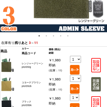
在庫有り
残りあと
3
～
11
カラー
価格
(税込)
商品
商品コード
納期
￥1,980
レンジャーグリーン
即納
ptot35rg
(在庫：11)
￥1,980
コヨーテブラウン
即納
ptot35cb
(在庫：11)
￥1,980
ブラック
即納
ptot35bk