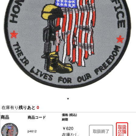
在庫有り
残りあと
0
価格
(税込)
商品
商品コード
納期
￥620
p4612
在庫なし