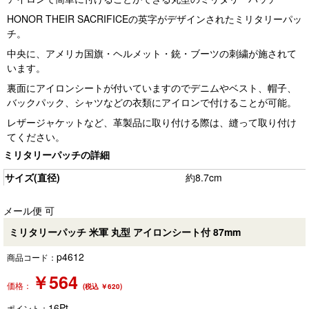
HONOR THEIR SACRIFICEの英字がデザインされたミリタリーパッ
チ。
中央に、アメリカ国旗・ヘルメット・銃・ブーツの刺繍が施されて
います。
裏面にアイロンシートが付いていますのでデニムやベスト、帽子、
バックパック、シャツなどの衣類にアイロンで付けることが可能。
レザージャケットなど、革製品に取り付ける際は、縫って取り付け
てください。
ミリタリーパッチの詳細
サイズ(直径)
約8.7cm
メール便 可
ミリタリーパッチ 米軍 丸型 アイロンシート付 87mm
p4612
商品コード：
￥
564
価格：
(税込 ￥620)
16
Pt
ポイント：