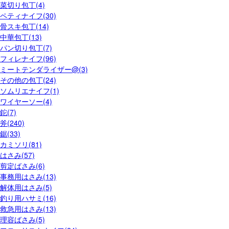
菜切り包丁(4)
ペティナイフ(30)
骨スキ包丁(14)
中華包丁(13)
パン切り包丁(7)
フィレナイフ(96)
ミートテンダライザー@(3)
その他の包丁(24)
ソムリエナイフ(1)
ワイヤーソー(4)
鉈(7)
斧(240)
鋸(33)
カミソリ(81)
はさみ(57)
剪定ばさみ(6)
事務用はさみ(13)
解体用はさみ(5)
釣り用ハサミ(16)
救急用はさみ(13)
理容ばさみ(5)