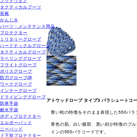
フットウェア
タクティカルブーツ
長靴
かんじき
パーツ・メンテナンス用品
プロテクター
ミリタリーグローブ
ハードナックルグローブ
タクティカルグローブ
ラペリンググローブ
フライトグローブ
ポリスグローブ
防刃グローブ@
ワークグローブ
インナーグローブ
ドライビンググローブ
アトウッドロープ タイプ3 パラシュートコ
防寒手袋
耐水手袋
青い蛇の特徴をそのまま表現した550パラ
ボディプロテクター
エルボーパッド
青色の肌、白い腹部、黒い顔が特徴のブルースネ
ニーパッド
インの550パラコードです。
上下肢プロテクター