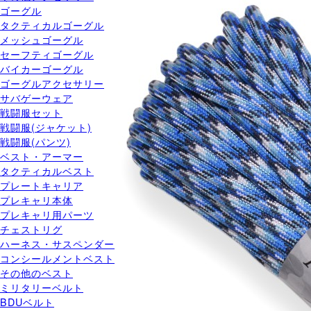
ゴーグル
タクティカルゴーグル
メッシュゴーグル
セーフティゴーグル
バイカーゴーグル
ゴーグルアクセサリー
サバゲーウェア
戦闘服セット
戦闘服(ジャケット)
戦闘服(パンツ)
ベスト・アーマー
タクティカルベスト
プレートキャリア
プレキャリ本体
プレキャリ用パーツ
チェストリグ
ハーネス・サスペンダー
コンシールメントベスト
その他のベスト
ミリタリーベルト
BDUベルト