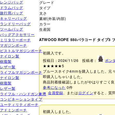
レンジバッグ
グレード
ドラムバッグ
タイプ
旅行用バッグ
太さ
キャリーバッグ
素材(外装/内部)
ランドリーバッグ
カラー
ツールバッグ
生産国
バッグアクセサリー
ミリタリーポーチ
ATWOOD ROPE 550パラコード タイ
マガジンポーチ
ピストルマガジンポーチ
初購入です。
ナイロン製
投稿日：2024/11/26 投稿者：
ポン
樹脂製
★★★★★
5
レザー製
ブルースネイク4mmを購入しました。元
ライフルマガジンポーチ
即購入しちゃいました。
ナイロン製
商品到着後確認しましたがやはりすごく良
樹脂製
参考になった
0
件
レザー製
＞
会員登録
、または
ログイン
すると、質
ライフル・ハンドガン兼用
コンビネーションタイプ
ユーティリティポーチ
アドミンポーチ
初購入しました。