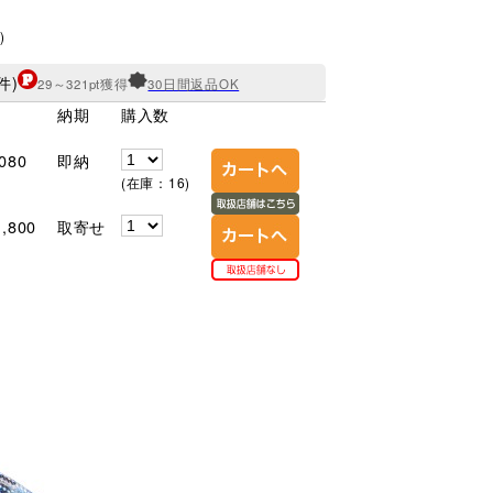
)
件)
29～321pt獲得
30日間返品OK
納期
購入数
)
080
即納
(在庫：16)
,800
取寄せ