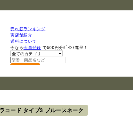
売れ筋ランキング
実店舗紹介
送料について
今なら
会員登録
で500円分ﾎﾟｲﾝﾄ進呈！
検索
50パラコード タイプ3 ブルースネーク