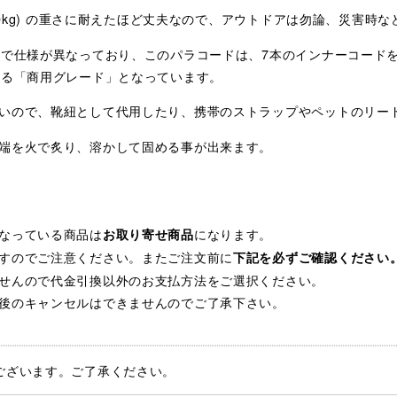
250kg) の重さに耐えたほど丈夫なので、アウトドアは勿論、災害
ドで仕様が異なっており、このパラコードは、7本のインナーコード
れる「商用グレード」となっています。
いので、靴紐として代用したり、携帯のストラップやペットのリー
端を火で炙り、溶かして固める事が出来ます。
なっている商品は
になります。
お取り寄せ商品
すのでご注意ください。またご注文前に
下記を必ずご確認ください
せんので代金引換以外のお支払方法をご選択ください。
後のキャンセルはできませんのでご了承下さい。
ございます。ご了承ください。