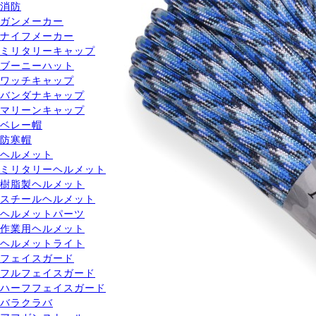
消防
ガンメーカー
ナイフメーカー
ミリタリーキャップ
ブーニーハット
ワッチキャップ
バンダナキャップ
マリーンキャップ
ベレー帽
防寒帽
ヘルメット
ミリタリーヘルメット
樹脂製ヘルメット
スチールヘルメット
ヘルメットパーツ
作業用ヘルメット
ヘルメットライト
フェイスガード
フルフェイスガード
ハーフフェイスガード
バラクラバ