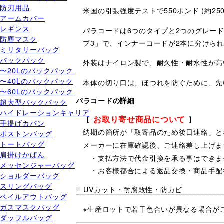
防刃用品
米国の引張強度テストで550ポンド (約
アームカバー
レギンス
パラコードは6つのタイプと2つのグレー
防塵マスク
プ3」で、インナーコードが2本に分けら
ミリタリーバッグ
バックパック
外装はナイロン製で、耐久性・耐水性が高
〜20Lのバックパック
〜40Lのバックパック
本体の切り口は、ほつれを防ぐために、先
〜60Lのバックパック
パラコードの詳細
超大型バックパック
ハイドレーションキャリア
お取り寄せ商品について
【
】
手提げカバン
納期の箇所が「取寄品のため後日連絡」と
ボストンバッグ
トートバッグ
メーカーに在庫確認後、ご連絡差し上げま
肩掛けかばん
・支払方法で代金引換を承る事はできま
メッセンジャーバッグ
・お客様都合による返品交換・商品手配
ショルダーバッグ
スリングバッグ
UVカット・耐腐敗性・防カビ
ベイルアウトバッグ
ガスマスクバッグ
※生産ロットで若干色合いが異なる場合が
ダッフルバッグ