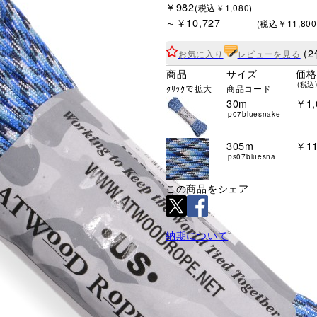
￥982
(税込￥1,080)
～￥10,727
(税込￥11,800
(2
お気に入り
レビューを見る
商品
サイズ
価格
(税込
ｸﾘｯｸで拡大
商品コード
30m
￥1,
p07bluesnake
305m
￥11
ps07bluesna
この商品をシェア
納期について