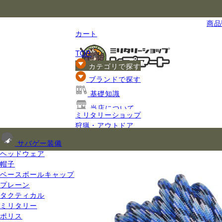
国内最大級のミリタリー総合通販
商品数
カート
TOP
カテゴリで探す
ブランドで探す
基礎知識
当店について
ミリタリーショップ
ご利用ガイド
狩猟・アウトドア
ロープ
サバゲー装備
パラシュートコード
ヘッドウェア
帽子
ベースボールキャップ
プレーン
タクティカル
ミリタリー
ポリス