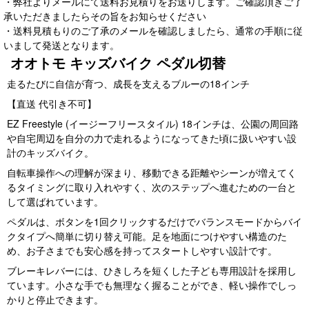
・弊社よりメールにて送料お見積りをお送りします。ご確認頂きご了
承いただきましたらその旨をお知らせください
・送料見積もりのご了承のメールを確認しましたら、通常の手順に従
いまして発送となります。
オオトモ キッズバイク ペダル切替
走るたびに自信が育つ、成長を支えるブルーの18インチ
【直送 代引き不可】
EZ Freestyle (イージーフリースタイル) 18インチは、公園の周回路
や自宅周辺を自分の力で走れるようになってきた頃に扱いやすい設
計のキッズバイク。
自転車操作への理解が深まり、移動できる距離やシーンが増えてく
るタイミングに取り入れやすく、次のステップへ進むための一台と
して選ばれています。
ペダルは、ボタンを1回クリックするだけでバランスモードからバイ
クタイプへ簡単に切り替え可能。足を地面につけやすい構造のた
め、お子さまでも安心感を持ってスタートしやすい設計です。
ブレーキレバーには、ひきしろを短くした子ども専用設計を採用し
ています。小さな手でも無理なく握ることができ、軽い操作でしっ
かりと停止できます。