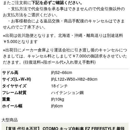
またご注文前に
下記を必ずご確認ください。
・支払方法で代金引換を承る事はできませんので代金引換以外の
お支払方法をご選択ください。
・お客様都合による返品交換・商品手配後のキャンセルはできま
せんのでご了承下さい。
※出荷は佐川急便となります。北海道・沖縄・離島送りは別途送料
￥5.000となります
※出荷日にメーカー倉庫より運送会社に引き渡し後のキャンセルにつ
きましては、キャンセル料としまして￥7.000の御請求をさせていた
だきます。(往復送料+段ボール代+入れ替え手数料)
サドル高
約52~66cm
サイズ(L×W×H)
約L122×W50×H82~89cm
タイヤサイズ
18インチ
フレーム材質
ハイテンション鋼
重量
約10kg
ホイール幅
約6cm
大型商品
【直送 代引き不可】 OTOMO キッズ自転車 EZ FREESTYLE 着脱