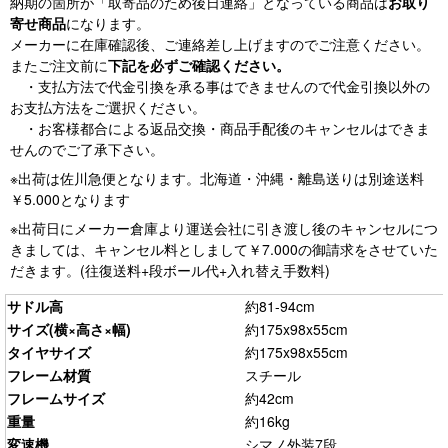
納期の箇所が「取寄品のため後日連絡」となっている商品は
お取り
寄せ商品
になります。
メーカーに在庫確認後、ご連絡差し上げますのでご注意ください。
またご注文前に
下記を必ずご確認ください。
・支払方法で代金引換を承る事はできませんので代金引換以外の
お支払方法をご選択ください。
・お客様都合による返品交換・商品手配後のキャンセルはできま
せんのでご了承下さい。
※出荷は佐川急便となります。北海道・沖縄・離島送りは別途送料
￥5.000となります
※出荷日にメーカー倉庫より運送会社に引き渡し後のキャンセルにつ
きましては、キャンセル料としまして￥7.000の御請求をさせていた
だきます。(往復送料+段ボール代+入れ替え手数料)
サドル高
約81-94cm
サイズ(横×高さ×幅)
約175x98x55cm
タイヤサイズ
約175x98x55cm
フレーム材質
スチール
フレームサイズ
約42cm
重量
約16kg
変速機
シマノ外装7段