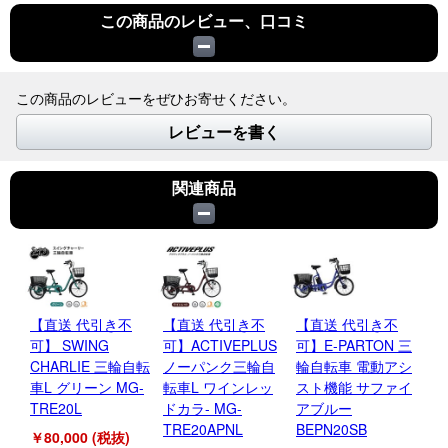
この商品のレビュー、口コミ
この商品のレビューをぜひお寄せください。
レビューを書く
関連商品
【直送 代引き不
【直送 代引き不
【直送 代引き不
【
可】 SWING
可】ACTIVEPLUS
可】E-PARTON 三
可
CHARLIE 三輪自転
ノーパンク三輪自
輪自転車 電動アシ
C
車L グリーン MG-
転車L ワインレッ
スト機能 サファイ
車
TRE20L
ドカラ- MG-
アブルー
MG
TRE20APNL
BEPN20SB
￥80,000 (税抜)
￥7