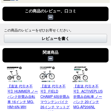
この商品のレビュー、口コミ
この商品のレビューをぜひお寄せください。
レビューを書く
関連商品
【直送 代引き不
【直送 代引き不
【直送 代引き不
【
可】HUMMER ノー
可】 FIELD
可】 ACTIVEPLUS
可】
パンク折畳み自転
CHAMP 6段折畳み
折畳み自転車 ノー
6
車 16インチ MG-
マウンテンバイク
パンク 20インチ
2
HM16N-WH
26インチ マットグ
MG-AP206NL
ル