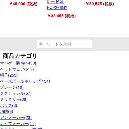
レー MG-
FC
￥40,000 (税抜)
￥30,545 (税抜)
FCP266GY
￥2
￥33,455 (税抜)
商品カテゴリ
サバゲー装備(4430)
ヘッドウェア(517)
帽子(255)
ベースボールキャップ(154)
プレーン(18)
タクティカル(57)
ミリタリー(38)
ポリス(8)
消防(3)
ガンメーカー(23)
ナイフメーカー(11)