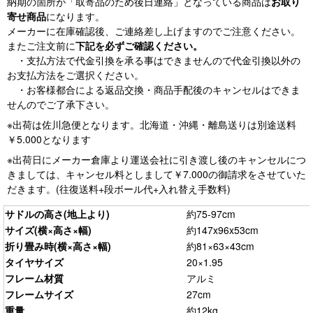
納期の箇所が「取寄品のため後日連絡」となっている商品は
お取り
寄せ商品
になります。
メーカーに在庫確認後、ご連絡差し上げますのでご注意ください。
またご注文前に
下記を必ずご確認ください。
・支払方法で代金引換を承る事はできませんので代金引換以外の
お支払方法をご選択ください。
・お客様都合による返品交換・商品手配後のキャンセルはできま
せんのでご了承下さい。
※出荷は佐川急便となります。北海道・沖縄・離島送りは別途送料
￥5.000となります
※出荷日にメーカー倉庫より運送会社に引き渡し後のキャンセルにつ
きましては、キャンセル料としまして￥7.000の御請求をさせていた
だきます。(往復送料+段ボール代+入れ替え手数料)
サドルの高さ(地上より)
約75-97cm
サイズ(横×高さ×幅)
約147x96x53cm
折り畳み時(横×高さ×幅)
約81×63×43cm
タイヤサイズ
20×1.95
フレーム材質
アルミ
フレームサイズ
27cm
重量
約12kg