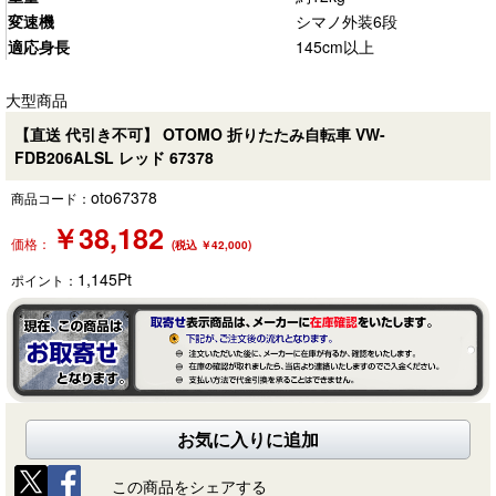
変速機
シマノ外装6段
適応身長
145cm以上
大型商品
【直送 代引き不可】 OTOMO 折りたたみ自転車 VW-
FDB206ALSL レッド 67378
oto67378
商品コード：
￥
38,182
価格：
(税込 ￥42,000)
1,145
Pt
ポイント：
お気に入りに追加
この商品をシェアする