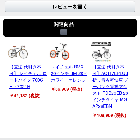
レビューを書く
関連商品
【直送 代引き不
レイチェル BMX
【直送 代引き不
【
可】 レイチェル ロ
20インチ BM-20R
可】ACTIVEPLUS
可】
ードバイク 700C
ホワイトオレンジ
折り畳み軽快車 ノ
C
RD-7021R
ーパンク電動アシ
マ
￥36,909 (税抜)
スト FDB26EB 26
2
￥42,182 (税抜)
インチタイヤ MG-
レ
AP26EBN
FC
￥108,909 (税抜)
￥3