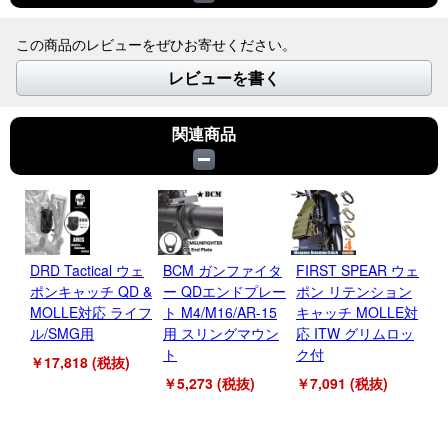
この商品のレビューをぜひお寄せください。
レビューを書く
関連商品
DRD Tactical ウェ
BCM ガンファイタ
FIRST SPEAR ウェ
ST
ポンキャッチ QD &
ー QDエンドプレー
ポン リテンション
IN
MOLLE対応 ライフ
ト M4/M16/AR-15
キャッチ MOLLE対
バ
ル/SMG用
用 スリングマウン
応 ITW グリムロッ
ョ
ト
ク付
M
￥17,818 (税抜)
￥5,273 (税抜)
￥7,091 (税抜)
￥2