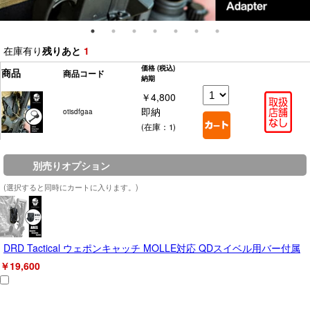
在庫有り
残りあと
1
価格
(税込)
商品
商品コード
納期
￥4,800
即納
otisdfgaa
(在庫：1)
別売りオプション
(選択すると同時にカートに入ります。)
DRD Tactical ウェポンキャッチ MOLLE対応 QDスイベル用バー付属
￥19,600