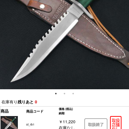
在庫有り
残りあと
0
価格
(税込)
商品
商品コード
納期
￥11,220
ol_rb1
在庫なし