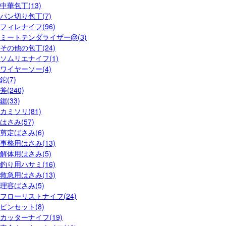
中華包丁(13)
パン切り包丁(7)
フィレナイフ(96)
ミートテンダライザー@(3)
その他の包丁(24)
ソムリエナイフ(1)
ワイヤーソー(4)
鉈(7)
斧(240)
鋸(33)
カミソリ(81)
はさみ(57)
剪定ばさみ(6)
事務用はさみ(13)
解体用はさみ(5)
釣り用ハサミ(16)
救急用はさみ(13)
理容ばさみ(5)
フローリストナイフ(24)
ピンセット(8)
カッターナイフ(19)