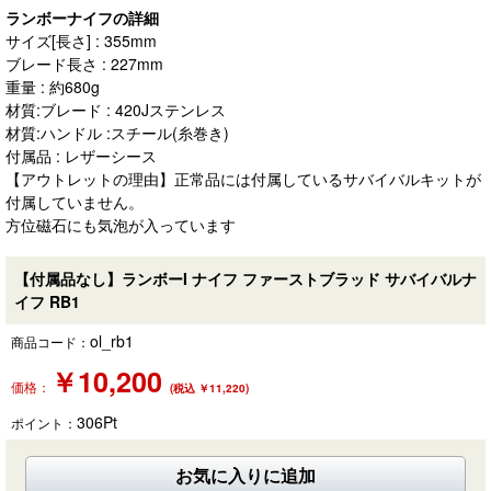
ランボーナイフの詳細
サイズ[長さ] : 355mm
ブレード長さ : 227mm
重量 : 約680g
材質:ブレード : 420Jステンレス
材質:ハンドル :スチール(糸巻き)
付属品 : レザーシース
【アウトレットの理由】正常品には付属しているサバイバルキットが
付属していません。
方位磁石にも気泡が入っています
【付属品なし】ランボーI ナイフ ファーストブラッド サバイバルナ
イフ RB1
ol_rb1
商品コード：
￥
10,200
価格：
(税込 ￥11,220)
306
Pt
ポイント：
お気に入りに追加