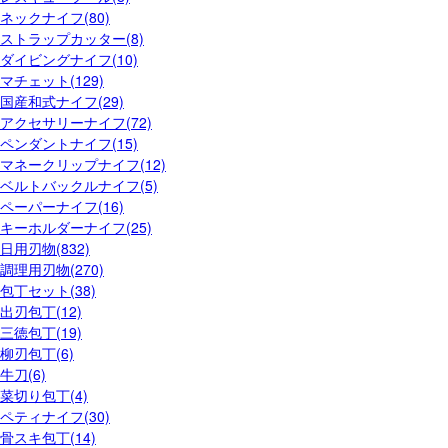
ネックナイフ(80)
ストラップカッター(8)
ダイビングナイフ(10)
マチェット(129)
国産和式ナイフ(29)
アクセサリーナイフ(72)
ペンダントナイフ(15)
マネークリップナイフ(12)
ベルトバックルナイフ(5)
ペーパーナイフ(16)
キーホルダーナイフ(25)
日用刃物(832)
調理用刃物(270)
包丁セット(38)
出刃包丁(12)
三徳包丁(19)
柳刃包丁(6)
牛刀(6)
菜切り包丁(4)
ペティナイフ(30)
骨スキ包丁(14)