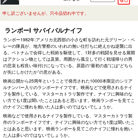
申し訳ございませんが、只今品切れ中です。
ランボーI サバイバルナイフ
ランボー1982年:アメリカ北西部の小さな町を訪れた元グリーン・ベ
レーの隊員が、地方警察のいわれの無い仕打ちに絶えかね逆襲に出
る。ベトナムで会得した戦術を駆使して、1対多の戦闘を見せる展開
はアクション物としては及第。周囲から孤立して行く戦場帰りの男
の悲哀も程良い味付けになっている。原題の“最初の血”には“どちら
が先にしかけたか”の意がある。
映画公開から25周年ということで発売された10000本限定のシリア
ルナンバー入りのランボーナイフです。映画などで使用されるナイ
フを製作している、マスターカトラリ製作です。ナイフに興味のな
い方でも1度は聞いたことはあると思います。映画ランボーを見てこ
のナイフに憧れを抱いた人は多いのではないでしょうか。
映画などで使用されるナイフを製作している、マスターカトラリ製
作のランボーナイフです。ナイフに興味のない方でも1度は聞いたこ
とはあると思います。映画ランボーを見てこのナイフに憧れを抱い
た人は多いのではないでしょうか。