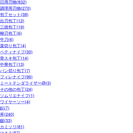
日用刃物(832)
調理用刃物(270)
包丁セット(38)
出刃包丁(12)
三徳包丁(19)
柳刃包丁(6)
牛刀(6)
菜切り包丁(4)
ペティナイフ(30)
骨スキ包丁(14)
中華包丁(13)
パン切り包丁(7)
フィレナイフ(96)
ミートテンダライザー@(3)
その他の包丁(24)
ソムリエナイフ(1)
ワイヤーソー(4)
鉈(7)
斧(240)
鋸(33)
カミソリ(81)
はさみ(57)