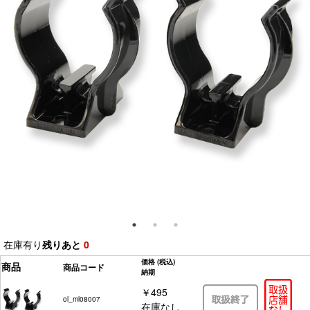
在庫有り
残りあと
0
価格
(税込)
商品
商品コード
納期
￥495
ol_ml08007
在庫なし