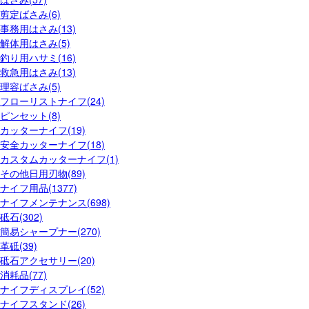
剪定ばさみ(6)
事務用はさみ(13)
解体用はさみ(5)
釣り用ハサミ(16)
救急用はさみ(13)
理容ばさみ(5)
フローリストナイフ(24)
ピンセット(8)
カッターナイフ(19)
安全カッターナイフ(18)
カスタムカッターナイフ(1)
その他日用刃物(89)
ナイフ用品(1377)
ナイフメンテナンス(698)
砥石(302)
簡易シャープナー(270)
革砥(39)
砥石アクセサリー(20)
消耗品(77)
ナイフディスプレイ(52)
ナイフスタンド(26)