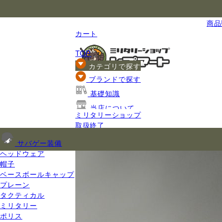
国内最大級のミリタリー総合通販
商品数
カート
TOP
カテゴリで探す
ブランドで探す
基礎知識
当店について
ミリタリーショップ
ご利用ガイド
取扱終了
サバゲー装備
ヘッドウェア
帽子
ベースボールキャップ
プレーン
タクティカル
ミリタリー
ポリス