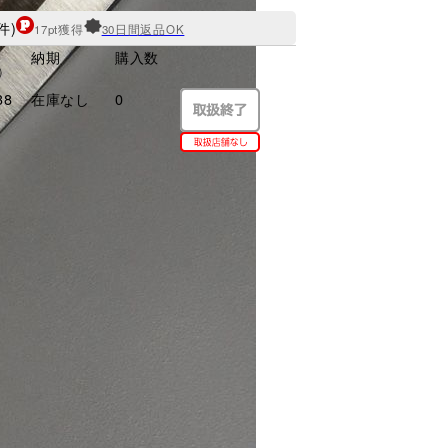
件)
17pt獲得
30日間返品OK
格
納期
購入数
)
38
在庫なし
0