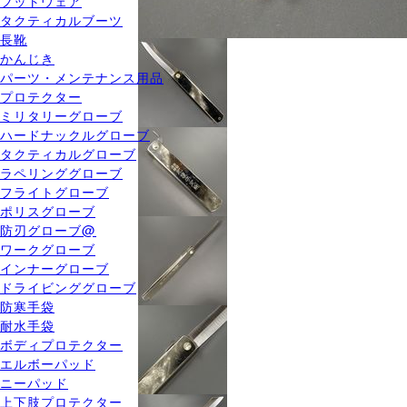
フットウェア
タクティカルブーツ
長靴
かんじき
パーツ・メンテナンス用品
プロテクター
ミリタリーグローブ
ハードナックルグローブ
タクティカルグローブ
ラペリンググローブ
フライトグローブ
ポリスグローブ
防刃グローブ@
ワークグローブ
インナーグローブ
ドライビンググローブ
防寒手袋
耐水手袋
ボディプロテクター
エルボーパッド
ニーパッド
上下肢プロテクター