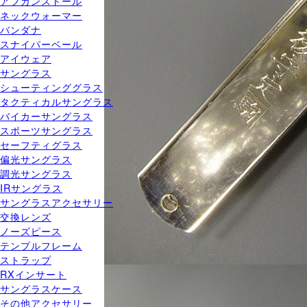
アフガンストール
ネックウォーマー
バンダナ
スナイパーベール
アイウェア
サングラス
シューティンググラス
タクティカルサングラス
バイカーサングラス
スポーツサングラス
セーフティグラス
偏光サングラス
調光サングラス
IRサングラス
サングラスアクセサリー
交換レンズ
ノーズピース
テンプルフレーム
ストラップ
RXインサート
サングラスケース
その他アクセサリー