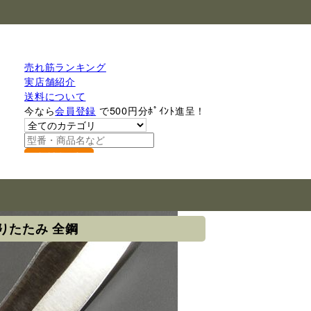
売れ筋ランキング
実店舗紹介
送料について
今なら
会員登録
で500円分ﾎﾟｲﾝﾄ進呈！
検索
りたたみ 全鋼