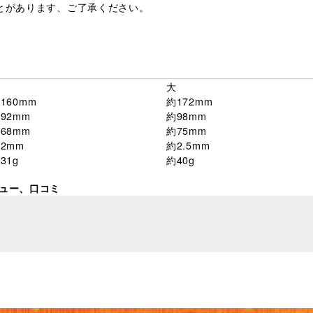
ことがあります、ご了承ください。
中
大
160mm
約172mm
92mm
約98mm
68mm
約75mm
2mm
約2.5mm
31g
約40g
ビュー、口コミ