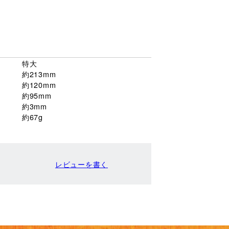
特大
約213mm
約120mm
約95mm
約3mm
約67g
レビューを書く