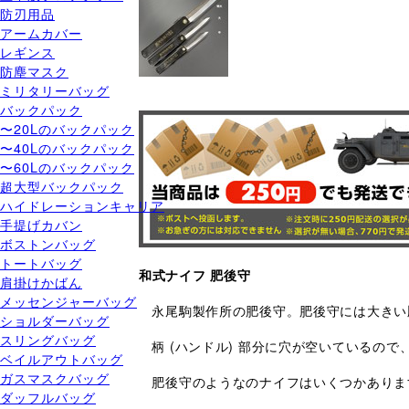
防刃用品
アームカバー
レギンス
防塵マスク
ミリタリーバッグ
バックパック
〜20Lのバックパック
〜40Lのバックパック
〜60Lのバックパック
超大型バックパック
ハイドレーションキャリア
手提げカバン
ボストンバッグ
トートバッグ
和式ナイフ 肥後守
肩掛けかばん
メッセンジャーバッグ
永尾駒製作所の肥後守。肥後守には大きい
ショルダーバッグ
スリングバッグ
柄 (ハンドル) 部分に穴が空いているの
ベイルアウトバッグ
ガスマスクバッグ
肥後守のようなのナイフはいくつかありま
ダッフルバッグ