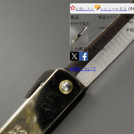
(0
お気に入り
レビューを見る
商品
価
商品コード
(税込
ｸﾘｯｸで拡大
nks5ni
￥6
この商品をシェア
納期について