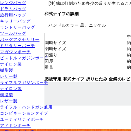
レンジバッグ
[注]銘は打刻のため多少の反りが生じる
ドラムバッグ
和式ナイフの詳細
旅行用バッグ
キャリーバッグ
ハンドルカラー 黒、ニッケル
ランドリーバッグ
ツールバッグ
バッグアクセサリー
開時サイズ
約
ミリタリーポーチ
閉時サイズ
約
マガジンポーチ
刃渡り
約
ピストルマガジンポーチ
刃厚
約
ナイロン製
重量
約
樹脂製
レザー製
肥後守定 和式ナイフ 折りたたみ 全鋼のレ
ライフルマガジンポーチ
ナイロン製
樹脂製
レザー製
ライフル・ハンドガン兼用
コンビネーションタイプ
ユーティリティポーチ
アドミンポーチ