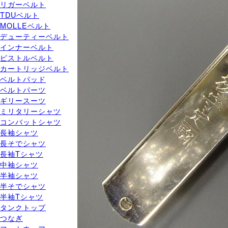
リガーベルト
TDUベルト
MOLLEベルト
デューティーベルト
インナーベルト
ピストルベルト
カートリッジベルト
ベルトパッド
ベルトパーツ
ギリースーツ
ミリタリーシャツ
コンバットシャツ
長袖シャツ
長そでシャツ
長袖Tシャツ
中袖シャツ
半袖シャツ
半そでシャツ
半袖Tシャツ
タンクトップ
つなぎ