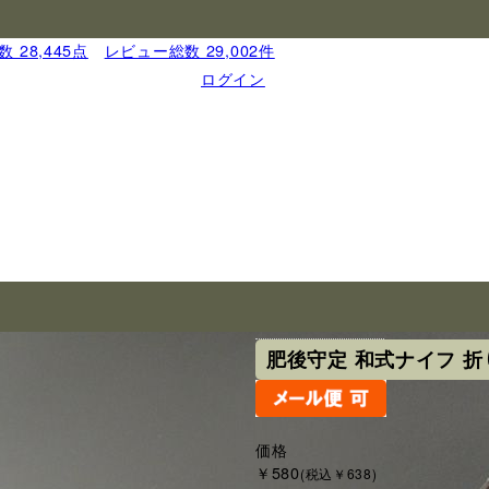
 28,445点
｜
レビュー総数 29,002件
ログイン
ブランド
肥後守
肥後守定 和式ナイフ 折
価格
￥580
(税込￥638)