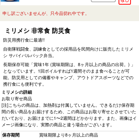
申し訳ございませんが、只今品切れ中です。
ミリメシ 非常食 防災食
防災用携行食に最適!!
自衛隊戦闘食、訓練食としての採用品を民間向けに販売したミリメ
シ サバイバルパック弁当。
長期保存可能「賞味1年 (賞味期限は、8ヶ月以上の商品の出荷。) 」
となっています。1回ボイルすれば1週間そのまま食べることが可
能。防災用としての備蓄やキャンプ、アウトドアスポーツなどでの
携行食にも便利です。
ミリメシの詳細
お取り寄せ商品
[注]こちらの商品は、加熱剤は付属していません。できるだけ保存期
間の長い商品をお届けするため、この商品はお取り寄せとさせていた
だいており、お届けまでに1〜2週間ほどかかります。また、画像はイ
メージ画像になり、実際の商品と違う場合がございます。
保存期間
賞味期限より8ヶ月以上の商品