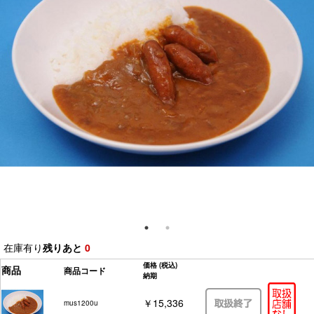
在庫有り
残りあと
0
価格
(税込)
商品
商品コード
納期
￥15,336
mus1200u