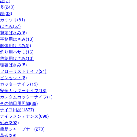
鉈(7)
斧(240)
鋸(33)
カミソリ(81)
はさみ(57)
剪定ばさみ(6)
事務用はさみ(13)
解体用はさみ(5)
釣り用ハサミ(16)
救急用はさみ(13)
理容ばさみ(5)
フローリストナイフ(24)
ピンセット(8)
カッターナイフ(19)
安全カッターナイフ(18)
カスタムカッターナイフ(1)
その他日用刃物(89)
ナイフ用品(1377)
ナイフメンテナンス(698)
砥石(302)
簡易シャープナー(270)
革砥(39)