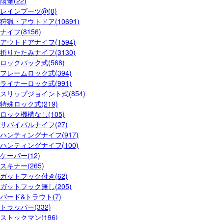
雨傘(22)
レインブーツ@(0)
狩猟・アウトドア(10691)
ナイフ(8156)
アウトドアナイフ(1594)
折りたたみナイフ(3130)
ロックバック式(568)
フレームロック式(394)
ライナーロック式(991)
スリップジョイント式(854)
特殊ロック式(219)
ロック機構なし(105)
サバイバルナイフ(27)
ハンティングナイフ(917)
ハンティングナイフ(100)
ケーパー(12)
スキナー(265)
ガットフック付き(62)
ガットフック無し(205)
バード&トラウト(7)
トラッパー(332)
ストックマン(196)