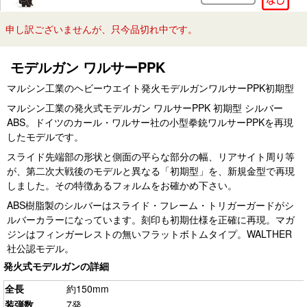
申し訳ございませんが、只今品切れ中です。
モデルガン ワルサーPPK
マルシン工業のヘビーウエイト発火モデルガンワルサーPPK初期型
マルシン工業の発火式モデルガン ワルサーPPK 初期型 シルバー
ABS。ドイツのカール・ワルサー社の小型拳銃ワルサーPPKを再現
したモデルです。
スライド先端部の形状と側面の平らな部分の幅、リアサイト周り等
が、第二次大戦後のモデルと異なる「初期型」を、新規金型で再現
しました。その特徴あるフォルムをお確かめ下さい。
ABS樹脂製のシルバーはスライド・フレーム・トリガーガードがシ
ルバーカラーになっています。刻印も初期仕様を正確に再現。マガ
ジンはフィンガーレストの無いフラットボトムタイプ。WALTHER
社公認モデル。
発火式モデルガンの詳細
全長
約150mm
装弾数
7発