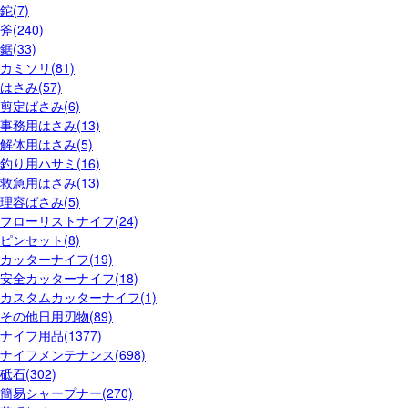
鉈(7)
斧(240)
鋸(33)
カミソリ(81)
はさみ(57)
剪定ばさみ(6)
事務用はさみ(13)
解体用はさみ(5)
釣り用ハサミ(16)
救急用はさみ(13)
理容ばさみ(5)
フローリストナイフ(24)
ピンセット(8)
カッターナイフ(19)
安全カッターナイフ(18)
カスタムカッターナイフ(1)
その他日用刃物(89)
ナイフ用品(1377)
ナイフメンテナンス(698)
砥石(302)
簡易シャープナー(270)