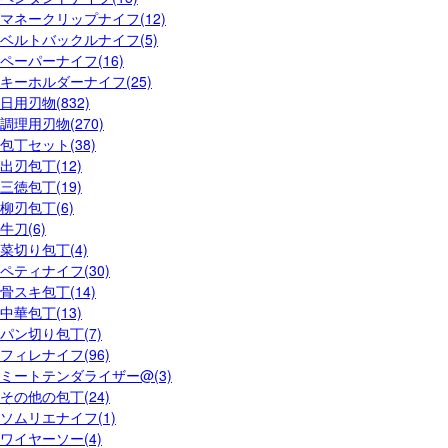
マネークリップナイフ(12)
ベルトバックルナイフ(5)
ペーパーナイフ(16)
キーホルダーナイフ(25)
日用刃物(832)
調理用刃物(270)
包丁セット(38)
出刃包丁(12)
三徳包丁(19)
柳刃包丁(6)
牛刀(6)
菜切り包丁(4)
ペティナイフ(30)
骨スキ包丁(14)
中華包丁(13)
パン切り包丁(7)
フィレナイフ(96)
ミートテンダライザー@(3)
その他の包丁(24)
ソムリエナイフ(1)
ワイヤーソー(4)