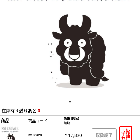
在庫有り
残りあと
0
価格
(税込)
商品
商品コード
納期
￥17,820
ms70028