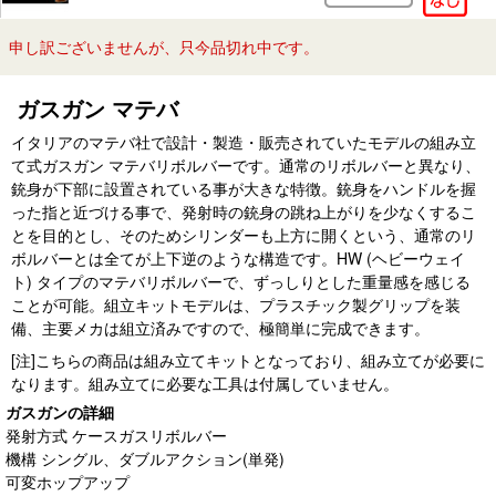
申し訳ございませんが、只今品切れ中です。
ガスガン マテバ
イタリアのマテバ社で設計・製造・販売されていたモデルの組み立
て式ガスガン マテバリボルバーです。通常のリボルバーと異なり、
銃身が下部に設置されている事が大きな特徴。銃身をハンドルを握
った指と近づける事で、発射時の銃身の跳ね上がりを少なくするこ
とを目的とし、そのためシリンダーも上方に開くという、通常のリ
ボルバーとは全てが上下逆のような構造です。HW (ヘビーウェイ
ト) タイプのマテバリボルバーで、ずっしりとした重量感を感じる
ことが可能。組立キットモデルは、プラスチック製グリップを装
備、主要メカは組立済みですので、極簡単に完成できます。
[注]こちらの商品は組み立てキットとなっており、組み立てが必要に
なります。組み立てに必要な工具は付属していません。
ガスガンの詳細
発射方式 ケースガスリボルバー
機構 シングル、ダブルアクション(単発)
可変ホップアップ