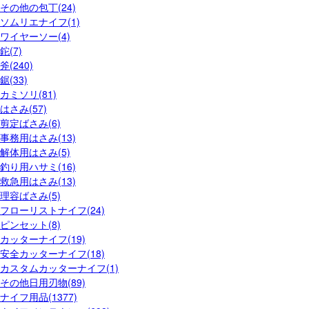
その他の包丁(24)
ソムリエナイフ(1)
ワイヤーソー(4)
鉈(7)
斧(240)
鋸(33)
カミソリ(81)
はさみ(57)
剪定ばさみ(6)
事務用はさみ(13)
解体用はさみ(5)
釣り用ハサミ(16)
救急用はさみ(13)
理容ばさみ(5)
フローリストナイフ(24)
ピンセット(8)
カッターナイフ(19)
安全カッターナイフ(18)
カスタムカッターナイフ(1)
その他日用刃物(89)
ナイフ用品(1377)