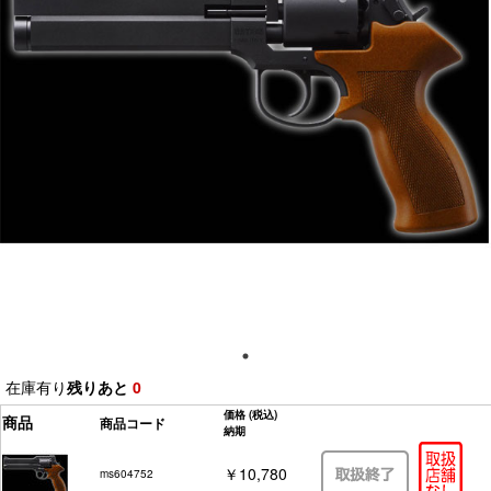
在庫有り
残りあと
0
価格
(税込)
商品
商品コード
納期
￥10,780
ms604752