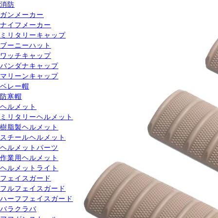
消防
ガンメーカー
ナイフメーカー
ミリタリーキャップ
ブーニーハット
ワッチキャップ
バンダナキャップ
マリーンキャップ
ベレー帽
防寒帽
ヘルメット
ミリタリーヘルメット
樹脂製ヘルメット
スチールヘルメット
ヘルメットパーツ
作業用ヘルメット
ヘルメットライト
フェイスガード
フルフェイスガード
ハーフフェイスガード
バラクラバ