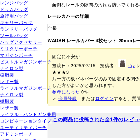
レンジバッグ
面倒なレールの隙間の汚れも防いでくれる
ドラムバッグ
旅行用バッグ
レールカバーの詳細
キャリーバッグ
全長
ランドリーバッグ
ツールバッグ
WADSN レールカバー 4枚セット 20mmレ
バッグアクセサリー
ミリタリーポーチ
マガジンポーチ
固定に不安が
ピストルマガジンポーチ
投稿日：2025/07/15 投稿者：
つy
ナイロン製
★★★
3
樹脂製
片一方の板バネパーツのみで固定する関係
レザー製
した方がよいかと思われます。
ライフルマガジンポーチ
参考になった
0
件
ナイロン製
＞
会員登録
、または
ログイン
すると、質
樹脂製
レザー製
ライフル・ハンドガン兼用
この商品に投稿された全1件のレビュ
コンビネーションタイプ
ユーティリティポーチ
アドミンポーチ