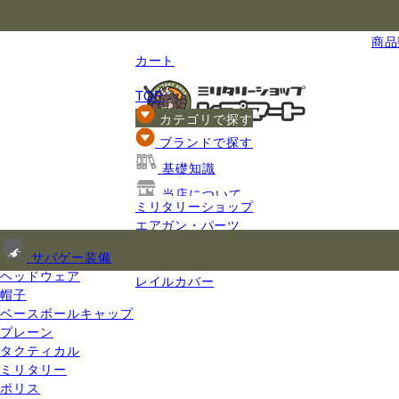
国内最大級のミリタリー総合通販
商品数
カート
TOP
カテゴリで探す
ブランドで探す
基礎知識
当店について
ミリタリーショップ
ご利用ガイド
エアガン・パーツ
エアガンパーツ
サバゲー装備
レール
ヘッドウェア
レイルカバー
帽子
ベースボールキャップ
プレーン
タクティカル
ミリタリー
ポリス