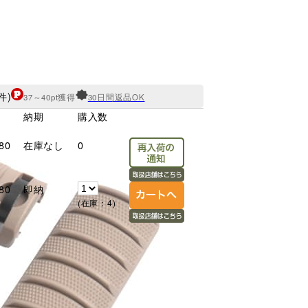
件)
37～40pt獲得
30日間返品OK
納期
購入数
80
在庫なし
0
80
即納
(在庫：4)