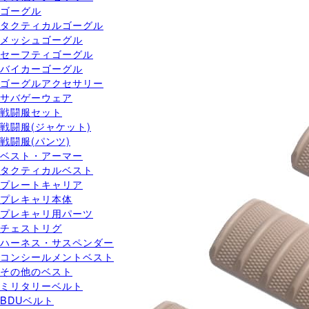
ゴーグル
タクティカルゴーグル
メッシュゴーグル
セーフティゴーグル
バイカーゴーグル
ゴーグルアクセサリー
サバゲーウェア
戦闘服セット
戦闘服(ジャケット)
戦闘服(パンツ)
ベスト・アーマー
タクティカルベスト
プレートキャリア
プレキャリ本体
プレキャリ用パーツ
チェストリグ
ハーネス・サスペンダー
コンシールメントベスト
その他のベスト
ミリタリーベルト
BDUベルト