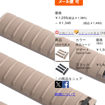
価格
￥1,255
(税込￥1,380)
～￥1,345
(税込￥1,480)
(1
お気に入り
レビューを見る
商品
カラー
価格
(税込)
ｸﾘｯｸで拡大
商品コード
デザート
￥1,3
mp02015de
ブラック
￥1,4
mp02015bk
この商品をシェア
納期について