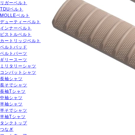
リガーベルト
TDUベルト
MOLLEベルト
デューティーベルト
インナーベルト
ピストルベルト
カートリッジベルト
ベルトパッド
ベルトパーツ
ギリースーツ
ミリタリーシャツ
コンバットシャツ
長袖シャツ
長そでシャツ
長袖Tシャツ
中袖シャツ
半袖シャツ
半そでシャツ
半袖Tシャツ
タンクトップ
つなぎ