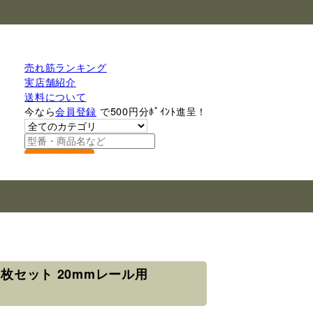
売れ筋ランキング
実店舗紹介
送料について
今なら
会員登録
で500円分ﾎﾟｲﾝﾄ進呈！
検索
4枚セット 20mmレール用