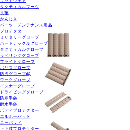
フットウェア
タクティカルブーツ
長靴
かんじき
パーツ・メンテナンス用品
プロテクター
ミリタリーグローブ
ハードナックルグローブ
タクティカルグローブ
ラペリンググローブ
フライトグローブ
ポリスグローブ
防刃グローブ@
ワークグローブ
インナーグローブ
ドライビンググローブ
防寒手袋
耐水手袋
ボディプロテクター
エルボーパッド
ニーパッド
上下肢プロテクター