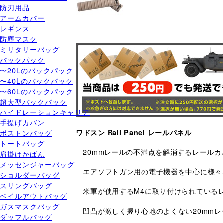
防刃用品
アームカバー
レギンス
防塵マスク
ミリタリーバッグ
バックパック
〜20Lのバックパック
〜40Lのバックパック
〜60Lのバックパック
超大型バックパック
ハイドレーションキャリア
手提げカバン
ボストンバッグ
ワドスン Rail Panel レールパネル
トートバッグ
20mmレールの不満点を解消するレールカ
肩掛けかばん
メッセンジャーバッグ
エアソフトガン用の電子機器を中心に様々
ショルダーバッグ
スリングバッグ
米軍が使用するM4に取り付けられている
ベイルアウトバッグ
ガスマスクバッグ
凹凸が激しく握り心地のよくない20mm
ダッフルバッグ