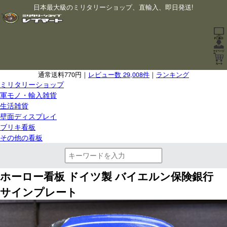
日本最大級のミリタリーショップ、直輸入、即日発送!
通常送料770円｜
レビュー数 29,008件
｜
ランキング
ミリタリーショップ
軍モノ・輸入雑貨
生活雑貨
壁面ディスプレイ
ブリキ看板
その他の看板
ホーロー看板 ドイツ製 バイエルン保険銀行
サインプレート