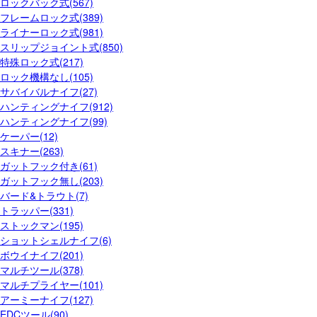
ロックバック式(567)
フレームロック式(389)
ライナーロック式(981)
スリップジョイント式(850)
特殊ロック式(217)
ロック機構なし(105)
サバイバルナイフ(27)
ハンティングナイフ(912)
ハンティングナイフ(99)
ケーパー(12)
スキナー(263)
ガットフック付き(61)
ガットフック無し(203)
バード&トラウト(7)
トラッパー(331)
ストックマン(195)
ショットシェルナイフ(6)
ボウイナイフ(201)
マルチツール(378)
マルチプライヤー(101)
アーミーナイフ(127)
EDCツール(90)