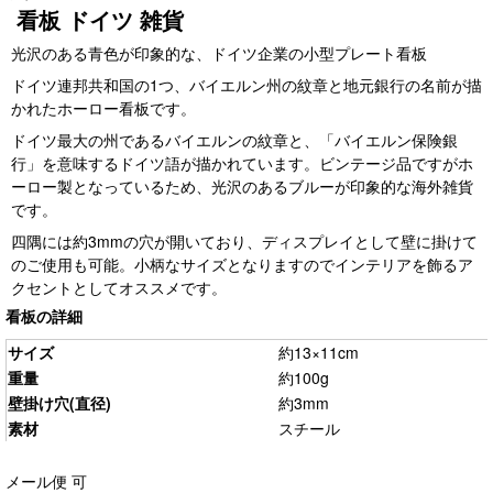
看板 ドイツ 雑貨
光沢のある青色が印象的な、ドイツ企業の小型プレート看板
ドイツ連邦共和国の1つ、バイエルン州の紋章と地元銀行の名前が描
かれたホーロー看板です。
ドイツ最大の州であるバイエルンの紋章と、「バイエルン保険銀
行」を意味するドイツ語が描かれています。ビンテージ品ですがホ
ーロー製となっているため、光沢のあるブルーが印象的な海外雑貨
です。
四隅には約3mmの穴が開いており、ディスプレイとして壁に掛けて
のご使用も可能。小柄なサイズとなりますのでインテリアを飾るア
クセントとしてオススメです。
看板の詳細
サイズ
約13×11cm
重量
約100g
壁掛け穴(直径)
約3mm
素材
スチール
メール便 可